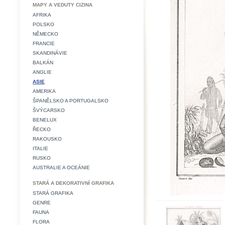
MAPY A VEDUTY CIZINA
AFRIKA
POLSKO
NĚMECKO
FRANCIE
SKANDINÁVIE
BALKÁN
ANGLIE
ASIE
AMERIKA
ŠPANĚLSKO A PORTUGALSKO
ŠVÝCARSKO
BENELUX
ŘECKO
RAKOUSKO
ITALIE
RUSKO
AUSTRALIE A OCEÁNIE
STARÁ A DEKORATIVNÍ GRAFIKA
STARÁ GRAFIKA
GENRE
FAUNA
FLORA