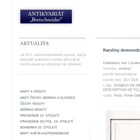
Karoliny domorodci
od 25.6. začíná prázdninový provoz, kdy je
kancelář uzavřena a osobní převzetí je
Habitations sles Carolin
možno pouze po předchozí tel. domluvě
technika:
oceloryt
rozměr tiskové plochy:
rozměr listu:
21 x 13,5
z díla:
DOMENY DE RIEN
DESCRIPTION DE TOU
MAPY A VEDUTY
vydal:
Paris, Firmin-Did
MAPY ČECHY, MORAVA, A SLEZSKO
ČECHY VEDUTY
MORAVA VEDUTY
PRAGENSIE 20. STOLETÍ
PRAGENSIE DO POL. 19. STOLETÍ
BOHEMIKA 20. STOLETÍ
MAPY SVĚTA A ASTRONOMICKÉ