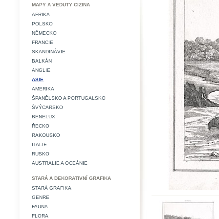
MAPY A VEDUTY CIZINA
AFRIKA
POLSKO
NĚMECKO
FRANCIE
SKANDINÁVIE
BALKÁN
ANGLIE
ASIE
AMERIKA
ŠPANĚLSKO A PORTUGALSKO
ŠVÝCARSKO
BENELUX
ŘECKO
RAKOUSKO
ITALIE
RUSKO
AUSTRALIE A OCEÁNIE
STARÁ A DEKORATIVNÍ GRAFIKA
STARÁ GRAFIKA
GENRE
FAUNA
FLORA