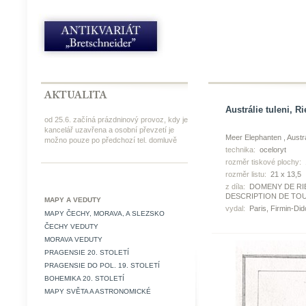
Austrálie tuleni, R
od 25.6. začíná prázdninový provoz, kdy je
kancelář uzavřena a osobní převzetí je
Meer Elephanten , Austr
možno pouze po předchozí tel. domluvě
technika:
oceloryt
rozměr tiskové plochy:
rozměr listu:
21 x 13,5
z díla:
DOMENY DE RIE
DESCRIPTION DE TOU
MAPY A VEDUTY
vydal:
Paris, Firmin-Did
MAPY ČECHY, MORAVA, A SLEZSKO
ČECHY VEDUTY
MORAVA VEDUTY
PRAGENSIE 20. STOLETÍ
PRAGENSIE DO POL. 19. STOLETÍ
BOHEMIKA 20. STOLETÍ
MAPY SVĚTA A ASTRONOMICKÉ