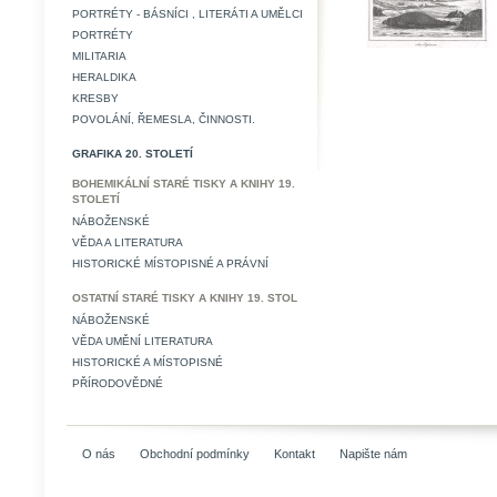
PORTRÉTY - BÁSNÍCI , LITERÁTI A UMĚLCI
PORTRÉTY
MILITARIA
HERALDIKA
KRESBY
POVOLÁNÍ, ŘEMESLA, ČINNOSTI.
GRAFIKA 20. STOLETÍ
BOHEMIKÁLNÍ STARÉ TISKY A KNIHY 19.
STOLETÍ
NÁBOŽENSKÉ
VĚDA A LITERATURA
HISTORICKÉ MÍSTOPISNÉ A PRÁVNÍ
OSTATNÍ STARÉ TISKY A KNIHY 19. STOL
NÁBOŽENSKÉ
VĚDA UMĚNÍ LITERATURA
HISTORICKÉ A MÍSTOPISNÉ
PŘÍRODOVĚDNÉ
O nás
Obchodní podmínky
Kontakt
Napište nám