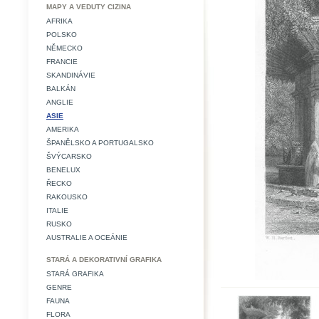
MAPY A VEDUTY CIZINA
AFRIKA
POLSKO
NĚMECKO
FRANCIE
SKANDINÁVIE
BALKÁN
ANGLIE
ASIE
AMERIKA
ŠPANĚLSKO A PORTUGALSKO
ŠVÝCARSKO
BENELUX
ŘECKO
RAKOUSKO
ITALIE
RUSKO
AUSTRALIE A OCEÁNIE
STARÁ A DEKORATIVNÍ GRAFIKA
STARÁ GRAFIKA
GENRE
FAUNA
FLORA