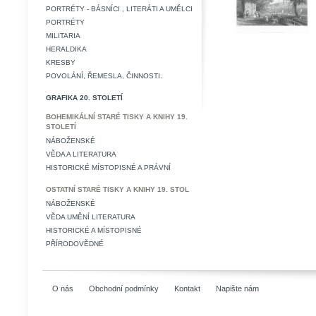
PORTRÉTY - BÁSNÍCI , LITERÁTI A UMĚLCI
PORTRÉTY
MILITARIA
HERALDIKA
KRESBY
POVOLÁNÍ, ŘEMESLA, ČINNOSTI.
GRAFIKA 20. STOLETÍ
BOHEMIKÁLNÍ STARÉ TISKY A KNIHY 19.
STOLETÍ
NÁBOŽENSKÉ
VĚDA A LITERATURA
HISTORICKÉ MÍSTOPISNÉ A PRÁVNÍ
OSTATNÍ STARÉ TISKY A KNIHY 19. STOL
NÁBOŽENSKÉ
VĚDA UMĚNÍ LITERATURA
HISTORICKÉ A MÍSTOPISNÉ
PŘÍRODOVĚDNÉ
O nás
Obchodní podmínky
Kontakt
Napište nám