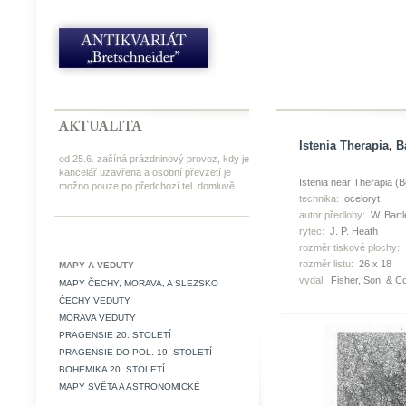
Istenia Therapia, Ba
od 25.6. začíná prázdninový provoz, kdy je
kancelář uzavřena a osobní převzetí je
Istenia near Therapia (B
možno pouze po předchozí tel. domluvě
technika:
oceloryt
autor předlohy:
W. Bartl
rytec:
J. P. Heath
rozměr tiskové plochy:
rozměr listu:
26 x 18
MAPY A VEDUTY
vydal:
Fisher, Son, & Co
MAPY ČECHY, MORAVA, A SLEZSKO
ČECHY VEDUTY
MORAVA VEDUTY
PRAGENSIE 20. STOLETÍ
PRAGENSIE DO POL. 19. STOLETÍ
BOHEMIKA 20. STOLETÍ
MAPY SVĚTA A ASTRONOMICKÉ