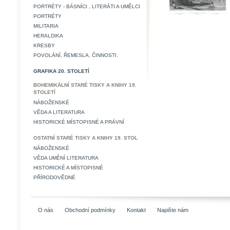
PORTRÉTY - BÁSNÍCI , LITERÁTI A UMĚLCI
PORTRÉTY
MILITARIA
HERALDIKA
KRESBY
POVOLÁNÍ, ŘEMESLA, ČINNOSTI.
GRAFIKA 20. STOLETÍ
BOHEMIKÁLNÍ STARÉ TISKY A KNIHY 19.
STOLETÍ
NÁBOŽENSKÉ
VĚDA A LITERATURA
HISTORICKÉ MÍSTOPISNÉ A PRÁVNÍ
OSTATNÍ STARÉ TISKY A KNIHY 19. STOL
NÁBOŽENSKÉ
VĚDA UMĚNÍ LITERATURA
HISTORICKÉ A MÍSTOPISNÉ
PŘÍRODOVĚDNÉ
O nás
Obchodní podmínky
Kontakt
Napište nám