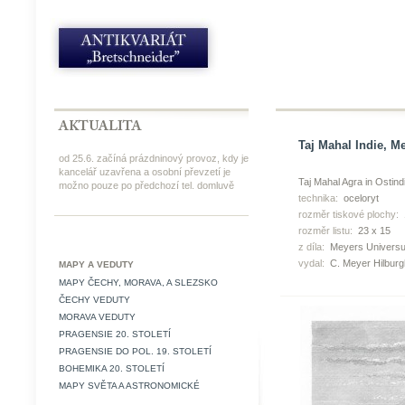
Taj Mahal Indie, Me
od 25.6. začíná prázdninový provoz, kdy je
kancelář uzavřena a osobní převzetí je
Taj Mahal Agra in Ostind
možno pouze po předchozí tel. domluvě
technika:
oceloryt
rozměr tiskové plochy:
rozměr listu:
23 x 15
z díla:
Meyers Universu
vydal:
C. Meyer Hilbur
MAPY A VEDUTY
MAPY ČECHY, MORAVA, A SLEZSKO
ČECHY VEDUTY
MORAVA VEDUTY
PRAGENSIE 20. STOLETÍ
PRAGENSIE DO POL. 19. STOLETÍ
BOHEMIKA 20. STOLETÍ
MAPY SVĚTA A ASTRONOMICKÉ