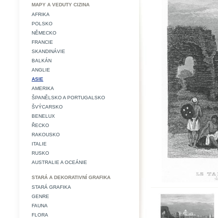
MAPY A VEDUTY CIZINA
AFRIKA
POLSKO
NĚMECKO
FRANCIE
SKANDINÁVIE
BALKÁN
ANGLIE
ASIE
AMERIKA
ŠPANĚLSKO A PORTUGALSKO
ŠVÝCARSKO
BENELUX
ŘECKO
RAKOUSKO
ITALIE
RUSKO
AUSTRALIE A OCEÁNIE
STARÁ A DEKORATIVNÍ GRAFIKA
STARÁ GRAFIKA
GENRE
FAUNA
FLORA