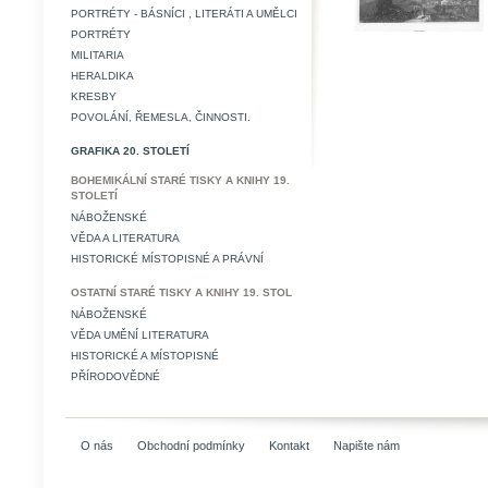
PORTRÉTY - BÁSNÍCI , LITERÁTI A UMĚLCI
PORTRÉTY
MILITARIA
HERALDIKA
KRESBY
POVOLÁNÍ, ŘEMESLA, ČINNOSTI.
GRAFIKA 20. STOLETÍ
BOHEMIKÁLNÍ STARÉ TISKY A KNIHY 19.
STOLETÍ
NÁBOŽENSKÉ
VĚDA A LITERATURA
HISTORICKÉ MÍSTOPISNÉ A PRÁVNÍ
OSTATNÍ STARÉ TISKY A KNIHY 19. STOL
NÁBOŽENSKÉ
VĚDA UMĚNÍ LITERATURA
HISTORICKÉ A MÍSTOPISNÉ
PŘÍRODOVĚDNÉ
O nás
Obchodní podmínky
Kontakt
Napište nám