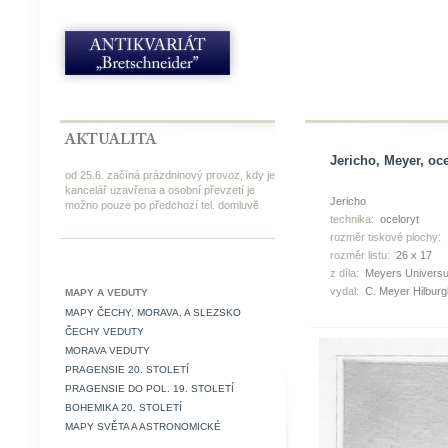
Jericho, Meyer, oce
od 25.6. začíná prázdninový provoz, kdy je
kancelář uzavřena a osobní převzetí je
Jericho
možno pouze po předchozí tel. domluvě
technika:
oceloryt
rozměr tiskové plochy:
rozměr listu:
26 x 17
z díla:
Meyers Universu
vydal:
C. Meyer Hilbur
MAPY A VEDUTY
MAPY ČECHY, MORAVA, A SLEZSKO
ČECHY VEDUTY
MORAVA VEDUTY
PRAGENSIE 20. STOLETÍ
PRAGENSIE DO POL. 19. STOLETÍ
BOHEMIKA 20. STOLETÍ
MAPY SVĚTA A ASTRONOMICKÉ