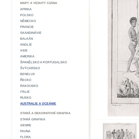
MAPY A VEDUTY CIZINA
AFRIKA
POLSKO
NĚMECKO
FRANCIE
SKANDINÁVIE
BALKÁN
ANGLIE
ASIE
AMERIKA
ŠPANĚLSKO A PORTUGALSKO
ŠVÝCARSKO
BENELUX
ŘECKO
RAKOUSKO
ITALIE
RUSKO
AUSTRALIE A OCEÁNIE
STARÁ A DEKORATIVNÍ GRAFIKA
STARÁ GRAFIKA
GENRE
FAUNA
FLORA