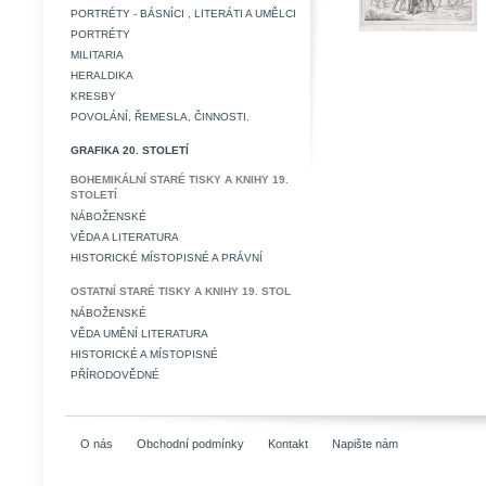
PORTRÉTY - BÁSNÍCI , LITERÁTI A UMĚLCI
PORTRÉTY
MILITARIA
HERALDIKA
KRESBY
POVOLÁNÍ, ŘEMESLA, ČINNOSTI.
GRAFIKA 20. STOLETÍ
BOHEMIKÁLNÍ STARÉ TISKY A KNIHY 19.
STOLETÍ
NÁBOŽENSKÉ
VĚDA A LITERATURA
HISTORICKÉ MÍSTOPISNÉ A PRÁVNÍ
OSTATNÍ STARÉ TISKY A KNIHY 19. STOL
NÁBOŽENSKÉ
VĚDA UMĚNÍ LITERATURA
HISTORICKÉ A MÍSTOPISNÉ
PŘÍRODOVĚDNÉ
O nás
Obchodní podmínky
Kontakt
Napište nám