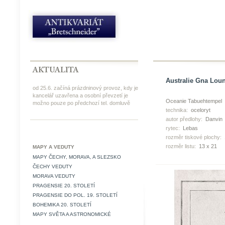
Australie Gna Loun
od 25.6. začíná prázdninový provoz, kdy je
kancelář uzavřena a osobní převzetí je
Oceanie Tabuehtempel
možno pouze po předchozí tel. domluvě
technika:
oceloryt
autor předlohy:
Danvin
rytec:
Lebas
rozměr tiskové plochy:
rozměr listu:
13 x 21
MAPY A VEDUTY
MAPY ČECHY, MORAVA, A SLEZSKO
ČECHY VEDUTY
MORAVA VEDUTY
PRAGENSIE 20. STOLETÍ
PRAGENSIE DO POL. 19. STOLETÍ
BOHEMIKA 20. STOLETÍ
MAPY SVĚTA A ASTRONOMICKÉ