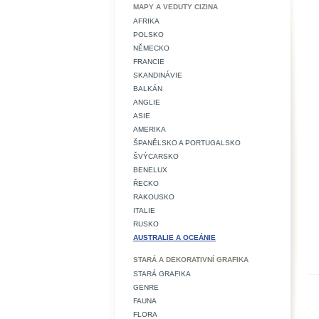
MAPY A VEDUTY CIZINA
AFRIKA
POLSKO
NĚMECKO
FRANCIE
SKANDINÁVIE
BALKÁN
ANGLIE
ASIE
AMERIKA
ŠPANĚLSKO A PORTUGALSKO
ŠVÝCARSKO
BENELUX
ŘECKO
RAKOUSKO
ITALIE
RUSKO
AUSTRALIE A OCEÁNIE
STARÁ A DEKORATIVNÍ GRAFIKA
STARÁ GRAFIKA
GENRE
FAUNA
FLORA