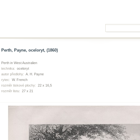
Perth, Payne, oceloryt, (1860)
Perth in West Australien
technika:
oceloryt
autor předlohy:
A. H. Payne
rytec:
W. French
rozměr tiskové plochy:
22 x 16,5
rozměr listu:
27 x 21