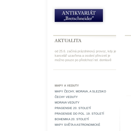
od 25.6. začíná prázdninový provoz, kdy je
kancelář uzavřena a osobní převzetí je
možno pouze po předchozí tel. domluvě
MAPY A VEDUTY
MAPY ČECHY, MORAVA, A SLEZSKO
ČECHY VEDUTY
MORAVA VEDUTY
PRAGENSIE 20. STOLETÍ
PRAGENSIE DO POL. 19. STOLETÍ
BOHEMIKA 20. STOLETÍ
MAPY SVĚTA A ASTRONOMICKÉ