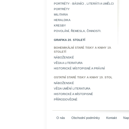
PORTRÉTY - BÁSNÍCI , LITERÁTI A UMĚLCI
PORTRÉTY
MILITARIA
HERALDIKA
KRESBY
POVOLÁNÍ, ŘEMESLA, ČINNOSTI.
GRAFIKA 20. STOLETÍ
BOHEMIKÁLNÍ STARÉ TISKY A KNIHY 19.
STOLETÍ
NÁBOŽENSKÉ
VĚDA A LITERATURA
HISTORICKÉ MÍSTOPISNÉ A PRÁVNÍ
OSTATNÍ STARÉ TISKY A KNIHY 19. STOL
NÁBOŽENSKÉ
VĚDA UMĚNÍ LITERATURA
HISTORICKÉ A MÍSTOPISNÉ
PŘÍRODOVĚDNÉ
O nás
Obchodní podmínky
Kontakt
Nap