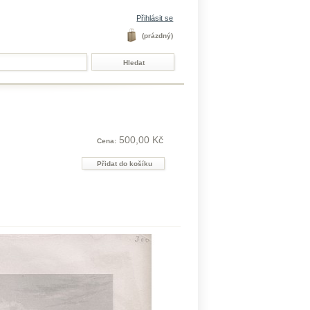
Přihlásit se
(prázdný)
500,00 Kč
Cena: