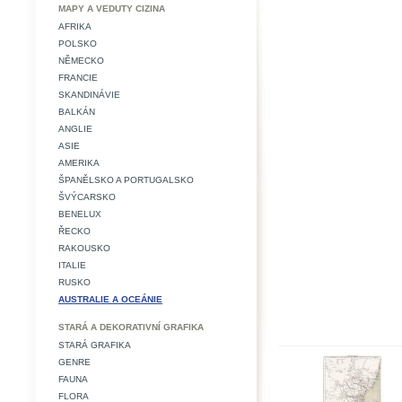
MAPY A VEDUTY CIZINA
AFRIKA
POLSKO
NĚMECKO
FRANCIE
SKANDINÁVIE
BALKÁN
ANGLIE
ASIE
AMERIKA
ŠPANĚLSKO A PORTUGALSKO
ŠVÝCARSKO
BENELUX
ŘECKO
RAKOUSKO
ITALIE
RUSKO
AUSTRALIE A OCEÁNIE
STARÁ A DEKORATIVNÍ GRAFIKA
STARÁ GRAFIKA
GENRE
FAUNA
FLORA