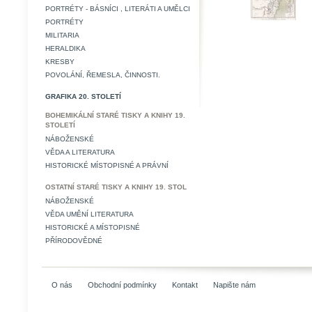
PORTRÉTY - BÁSNÍCI , LITERÁTI A UMĚLCI
PORTRÉTY
MILITARIA
HERALDIKA
KRESBY
POVOLÁNÍ, ŘEMESLA, ČINNOSTI.
GRAFIKA 20. STOLETÍ
BOHEMIKÁLNÍ STARÉ TISKY A KNIHY 19.
STOLETÍ
NÁBOŽENSKÉ
VĚDA A LITERATURA
HISTORICKÉ MÍSTOPISNÉ A PRÁVNÍ
OSTATNÍ STARÉ TISKY A KNIHY 19. STOL
NÁBOŽENSKÉ
VĚDA UMĚNÍ LITERATURA
HISTORICKÉ A MÍSTOPISNÉ
PŘÍRODOVĚDNÉ
O nás
Obchodní podmínky
Kontakt
Napište nám