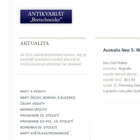
Australie New S. W
od 25.6. začíná prázdninový provoz, kdy je
kancelář uzavřena a osobní převzetí je
Neu Süd Walles
možno pouze po předchozí tel. domluvě
technika:
litografie
rozměr tiskové plochy:
rozměr listu:
36 x 43
vydal:
C. Flemming Glo
v pravém rohu plán Syd
MAPY A VEDUTY
MAPY ČECHY, MORAVA, A SLEZSKO
ČECHY VEDUTY
MORAVA VEDUTY
PRAGENSIE 20. STOLETÍ
PRAGENSIE DO POL. 19. STOLETÍ
BOHEMIKA 20. STOLETÍ
MAPY SVĚTA A ASTRONOMICKÉ