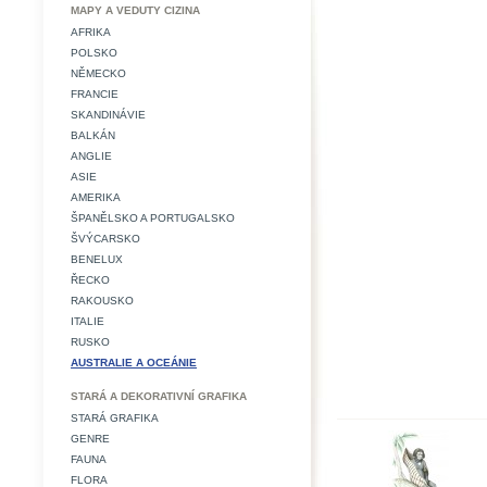
MAPY A VEDUTY CIZINA
AFRIKA
POLSKO
NĚMECKO
FRANCIE
SKANDINÁVIE
BALKÁN
ANGLIE
ASIE
AMERIKA
ŠPANĚLSKO A PORTUGALSKO
ŠVÝCARSKO
BENELUX
ŘECKO
RAKOUSKO
ITALIE
RUSKO
AUSTRALIE A OCEÁNIE
STARÁ A DEKORATIVNÍ GRAFIKA
STARÁ GRAFIKA
GENRE
FAUNA
FLORA