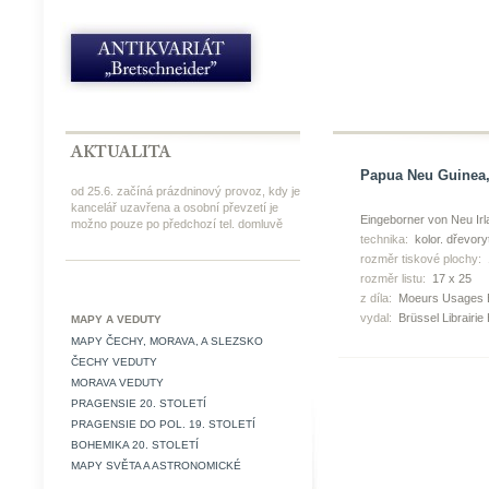
Papua Neu Guinea, 
od 25.6. začíná prázdninový provoz, kdy je
kancelář uzavřena a osobní převzetí je
Eingeborner von Neu Irl
možno pouze po předchozí tel. domluvě
technika:
kolor. dřevory
rozměr tiskové plochy:
rozměr listu:
17 x 25
z díla:
Moeurs Usages E
vydal:
Brüssel Librairie 
MAPY A VEDUTY
MAPY ČECHY, MORAVA, A SLEZSKO
ČECHY VEDUTY
MORAVA VEDUTY
PRAGENSIE 20. STOLETÍ
PRAGENSIE DO POL. 19. STOLETÍ
BOHEMIKA 20. STOLETÍ
MAPY SVĚTA A ASTRONOMICKÉ