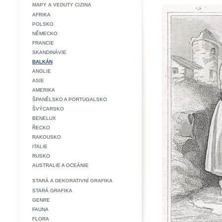
MAPY A VEDUTY CIZINA
AFRIKA
POLSKO
NĚMECKO
FRANCIE
SKANDINÁVIE
BALKÁN
ANGLIE
ASIE
AMERIKA
ŠPANĚLSKO A PORTUGALSKO
ŠVÝCARSKO
BENELUX
ŘECKO
RAKOUSKO
ITALIE
RUSKO
AUSTRALIE A OCEÁNIE
STARÁ A DEKORATIVNÍ GRAFIKA
STARÁ GRAFIKA
GENRE
FAUNA
FLORA