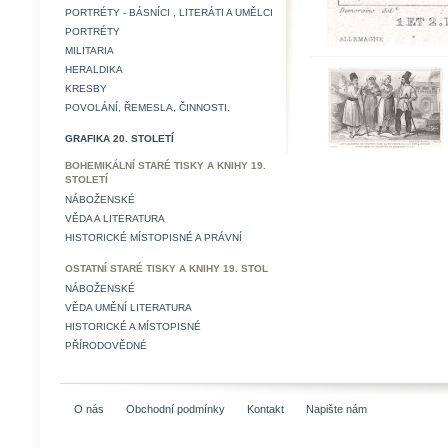
PORTRÉTY - BÁSNÍCI , LITERÁTI A UMĚLCI
PORTRÉTY
MILITARIA
HERALDIKA
KRESBY
POVOLÁNÍ, ŘEMESLA, ČINNOSTI.
GRAFIKA 20. STOLETÍ
BOHEMIKÁLNÍ STARÉ TISKY A KNIHY 19.
STOLETÍ
NÁBOŽENSKÉ
VĚDA A LITERATURA
HISTORICKÉ MÍSTOPISNÉ A PRÁVNÍ
OSTATNÍ STARÉ TISKY A KNIHY 19. STOL
NÁBOŽENSKÉ
VĚDA UMĚNÍ LITERATURA
HISTORICKÉ A MÍSTOPISNÉ
PŘÍRODOVĚDNÉ
O nás
Obchodní podmínky
Kontakt
Napište nám