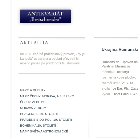
Ukrajina Rumunsko 
od 25.6. začíná prázdninový provoz, kdy je
kancelář uzavřena a osobní převzetí je
Habitans de Flipovan d
možno pouze po předchozí tel. domluvě
Palatinat Marmaros
technika:
oceloryt
rozměr tiskové plochy:
rozměr listu:
21 x 13
z díla:
Le Bas Ph.: Etats
MAPY A VEDUTY
vydal:
Didot Paris 1842
MAPY ČECHY, MORAVA, A SLEZSKO
ČECHY VEDUTY
MORAVA VEDUTY
PRAGENSIE 20. STOLETÍ
PRAGENSIE DO POL. 19. STOLETÍ
BOHEMIKA 20. STOLETÍ
MAPY SVĚTA A ASTRONOMICKÉ