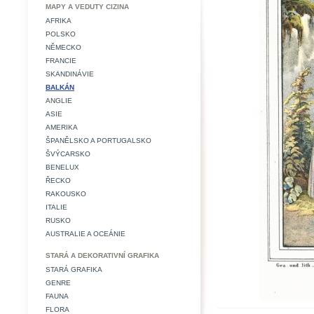
MAPY A VEDUTY CIZINA
AFRIKA
POLSKO
NĚMECKO
FRANCIE
SKANDINÁVIE
BALKÁN
ANGLIE
ASIE
AMERIKA
ŠPANĚLSKO A PORTUGALSKO
ŠVÝCARSKO
BENELUX
ŘECKO
RAKOUSKO
ITALIE
RUSKO
AUSTRALIE A OCEÁNIE
STARÁ A DEKORATIVNÍ GRAFIKA
STARÁ GRAFIKA
GENRE
FAUNA
FLORA