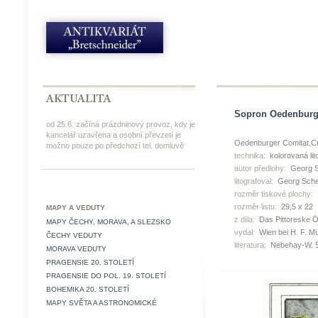
Sopron Oedenburg k
od 25.6. začíná prázdninový provoz, kdy je
kancelář uzavřena a osobní převzetí je
Oedenburger Comitat,C
možno pouze po předchozí tel. domluvě
technika:
kolorovaná lit
autor předlohy:
Georg S
litografoval:
Georg Sche
rozměr tiskové plochy:
rozměr listu:
29,5 x 22
MAPY A VEDUTY
z díla:
Das Pittoreske Ö
MAPY ČECHY, MORAVA, A SLEZSKO
vydal:
Wien bei H. F. Mü
ČECHY VEDUTY
literatura:
Nebehay-W. 5
MORAVA VEDUTY
PRAGENSIE 20. STOLETÍ
PRAGENSIE DO POL. 19. STOLETÍ
BOHEMIKA 20. STOLETÍ
MAPY SVĚTA A ASTRONOMICKÉ