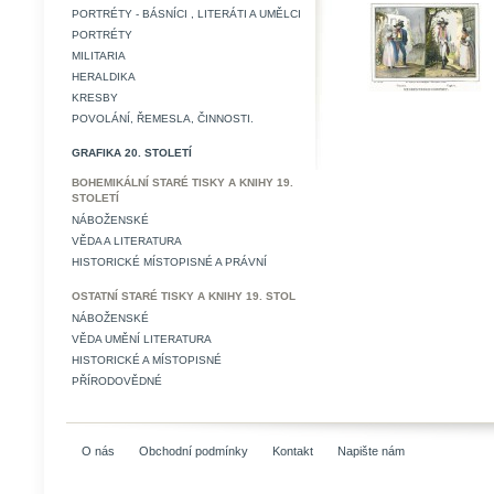
PORTRÉTY - BÁSNÍCI , LITERÁTI A UMĚLCI
PORTRÉTY
MILITARIA
HERALDIKA
KRESBY
POVOLÁNÍ, ŘEMESLA, ČINNOSTI.
GRAFIKA 20. STOLETÍ
BOHEMIKÁLNÍ STARÉ TISKY A KNIHY 19.
STOLETÍ
NÁBOŽENSKÉ
VĚDA A LITERATURA
HISTORICKÉ MÍSTOPISNÉ A PRÁVNÍ
OSTATNÍ STARÉ TISKY A KNIHY 19. STOL
NÁBOŽENSKÉ
VĚDA UMĚNÍ LITERATURA
HISTORICKÉ A MÍSTOPISNÉ
PŘÍRODOVĚDNÉ
O nás
Obchodní podmínky
Kontakt
Napište nám