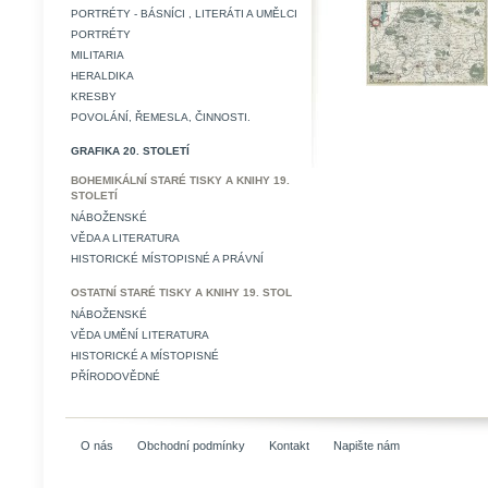
PORTRÉTY - BÁSNÍCI , LITERÁTI A UMĚLCI
PORTRÉTY
MILITARIA
HERALDIKA
KRESBY
POVOLÁNÍ, ŘEMESLA, ČINNOSTI.
GRAFIKA 20. STOLETÍ
BOHEMIKÁLNÍ STARÉ TISKY A KNIHY 19.
STOLETÍ
NÁBOŽENSKÉ
VĚDA A LITERATURA
HISTORICKÉ MÍSTOPISNÉ A PRÁVNÍ
OSTATNÍ STARÉ TISKY A KNIHY 19. STOL
NÁBOŽENSKÉ
VĚDA UMĚNÍ LITERATURA
HISTORICKÉ A MÍSTOPISNÉ
PŘÍRODOVĚDNÉ
O nás
Obchodní podmínky
Kontakt
Napište nám