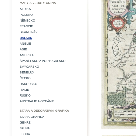
MAPY A VEDUTY CIZINA
AFRIKA
POLSKO
NĚMECKO
FRANCIE
SKANDINÁVIE
BALKÁN
ANGLIE
ASIE
AMERIKA
ŠPANĚLSKO A PORTUGALSKO
ŠVÝCARSKO
BENELUX
ŘECKO
RAKOUSKO
ITALIE
RUSKO
AUSTRALIE A OCEÁNIE
STARÁ A DEKORATIVNÍ GRAFIKA
STARÁ GRAFIKA
GENRE
FAUNA
FLORA