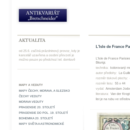
L'Isle de France Pa
od 25.6. začíná prázdninový provoz, kdy je
kancelář uzavřena a osobní převzetí je
L'Isle de France Parisiesi
možno pouze po předchozí tel. domluvě
Biturigi.
technika:
kolorovaný mě
autor předlohy:
La Guillo
rozměr tiskové plochy:
rozměr listu:
55 x 44
MAPY A VEDUTY
vydal:
Amsterdam Jodo
MAPY ČECHY, MORAVA, A SLEZSKO
literatura:
Van der Krogt
ČECHY VEDUTY
list je na rubu ve střed
MORAVA VEDUTY
PRAGENSIE 20. STOLETÍ
PRAGENSIE DO POL. 19. STOLETÍ
BOHEMIKA 20. STOLETÍ
MAPY SVĚTA A ASTRONOMICKÉ