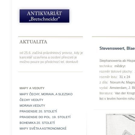
Stevensweert, Blae
od 25.6. začíná prázdninový provoz, kdy je
kancelář uzavřena a osobní převzetí je
Stephanowerta ab Hispa
možno pouze po předchozí tel. domluvě
technika:
mědiryt
rozměr tiskové plochy:
rozměr listu:
31 x 24
z díla:
Novum Ac Magnum
vydal:
Amsterdam, J. Bl
MAPY A VEDUTY
literatura:
Van der Krogt
MAPY ČECHY, MORAVA, A SLEZSKO
list v levém horním roh
ČECHY VEDUTY
MORAVA VEDUTY
PRAGENSIE 20. STOLETÍ
PRAGENSIE DO POL. 19. STOLETÍ
BOHEMIKA 20. STOLETÍ
MAPY SVĚTA A ASTRONOMICKÉ