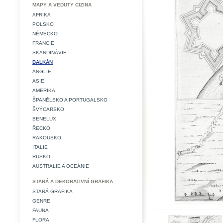
MAPY A VEDUTY CIZINA
AFRIKA
POLSKO
NĚMECKO
FRANCIE
SKANDINÁVIE
BALKÁN
ANGLIE
ASIE
AMERIKA
ŠPANĚLSKO A PORTUGALSKO
ŠVÝCARSKO
BENELUX
ŘECKO
RAKOUSKO
ITALIE
RUSKO
AUSTRALIE A OCEÁNIE
STARÁ A DEKORATIVNÍ GRAFIKA
STARÁ GRAFIKA
GENRE
FAUNA
FLORA