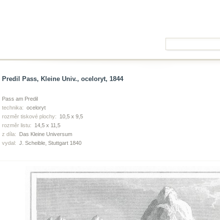
Predil Pass, Kleine Univ., oceloryt, 1844
Pass am Predil
technika:
oceloryt
rozměr tiskové plochy:
10,5 x 9,5
rozměr listu:
14,5 x 11,5
z díla:
Das Kleine Universum
vydal:
J. Scheible, Stuttgart 1840