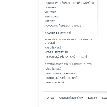
PORTRÉTY - BÁSNÍCI , LITERÁTI A UMĚLCI
PORTRÉTY
MILITARIA
HERALDIKA
KRESBY
POVOLÁNÍ, ŘEMESLA, ČINNOSTI.
GRAFIKA 20. STOLETÍ
BOHEMIKÁLNÍ STARÉ TISKY A KNIHY 19.
STOLETÍ
NÁBOŽENSKÉ
VĚDA A LITERATURA
HISTORICKÉ MÍSTOPISNÉ A PRÁVNÍ
OSTATNÍ STARÉ TISKY A KNIHY 19. STOL
NÁBOŽENSKÉ
VĚDA UMĚNÍ LITERATURA
HISTORICKÉ A MÍSTOPISNÉ
PŘÍRODOVĚDNÉ
O nás
Obchodní podmínky
Kontakt
Nap