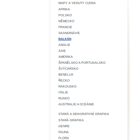
MAPY A VEDUTY CIZINA
AFRIKA
POLSKO
NĚMECKO
FRANCIE
SKANDINÁVIE
BALKÁN
ANGLIE
ASIE
AMERIKA
ŠPANĚLSKO A PORTUGALSKO
ŠVÝCARSKO
BENELUX
ŘECKO
RAKOUSKO
ITALIE
RUSKO
AUSTRALIE A OCEÁNIE
STARÁ A DEKORATIVNÍ GRAFIKA
STARÁ GRAFIKA
GENRE
FAUNA
FLORA