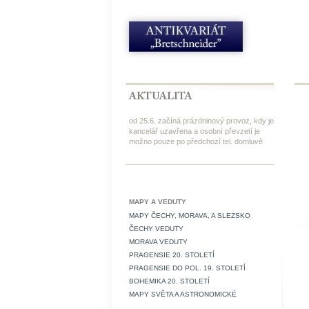
od 25.6. začíná prázdninový provoz, kdy je
kancelář uzavřena a osobní převzetí je
možno pouze po předchozí tel. domluvě
MAPY A VEDUTY
MAPY ČECHY, MORAVA, A SLEZSKO
ČECHY VEDUTY
MORAVA VEDUTY
PRAGENSIE 20. STOLETÍ
PRAGENSIE DO POL. 19. STOLETÍ
BOHEMIKA 20. STOLETÍ
MAPY SVĚTA A ASTRONOMICKÉ