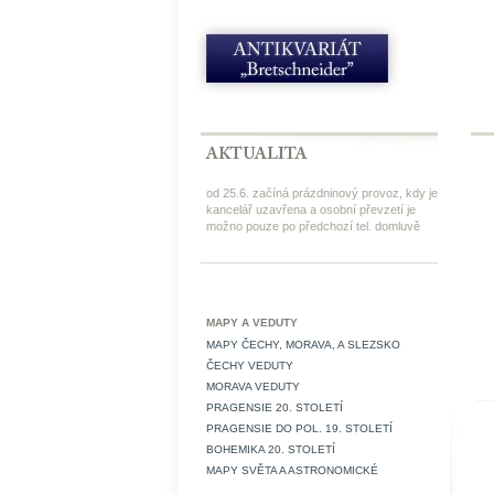
od 25.6. začíná prázdninový provoz, kdy je
kancelář uzavřena a osobní převzetí je
možno pouze po předchozí tel. domluvě
MAPY A VEDUTY
MAPY ČECHY, MORAVA, A SLEZSKO
ČECHY VEDUTY
MORAVA VEDUTY
PRAGENSIE 20. STOLETÍ
PRAGENSIE DO POL. 19. STOLETÍ
BOHEMIKA 20. STOLETÍ
MAPY SVĚTA A ASTRONOMICKÉ