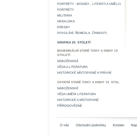
PORTRÉTY - BÁSNÍCI , LITERÁTI A UMĚLCI
PORTRÉTY
MILITARIA
HERALDIKA
KRESBY
POVOLÁNÍ, ŘEMESLA, ČINNOSTI.
GRAFIKA 20. STOLETÍ
BOHEMIKÁLNÍ STARÉ TISKY A KNIHY 19.
STOLETÍ
NÁBOŽENSKÉ
VĚDA A LITERATURA
HISTORICKÉ MÍSTOPISNÉ A PRÁVNÍ
OSTATNÍ STARÉ TISKY A KNIHY 19. STOL
NÁBOŽENSKÉ
VĚDA UMĚNÍ LITERATURA
HISTORICKÉ A MÍSTOPISNÉ
PŘÍRODOVĚDNÉ
O nás
Obchodní podmínky
Kontakt
Nap