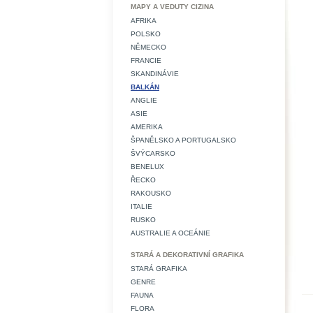
MAPY A VEDUTY CIZINA
AFRIKA
POLSKO
NĚMECKO
FRANCIE
SKANDINÁVIE
BALKÁN
ANGLIE
ASIE
AMERIKA
ŠPANĚLSKO A PORTUGALSKO
ŠVÝCARSKO
BENELUX
ŘECKO
RAKOUSKO
ITALIE
RUSKO
AUSTRALIE A OCEÁNIE
STARÁ A DEKORATIVNÍ GRAFIKA
STARÁ GRAFIKA
GENRE
FAUNA
FLORA