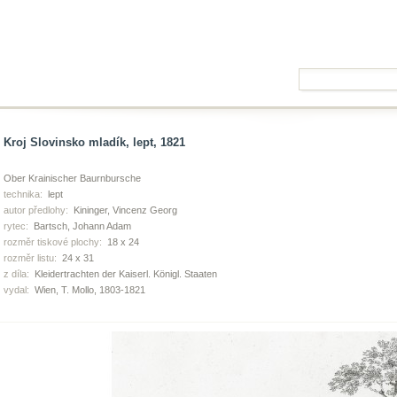
Kroj Slovinsko mladík, lept, 1821
Ober Krainischer Baurnbursche
technika:
lept
autor předlohy:
Kininger, Vincenz Georg
rytec:
Bartsch, Johann Adam
rozměr tiskové plochy:
18 x 24
rozměr listu:
24 x 31
z díla:
Kleidertrachten der Kaiserl. Königl. Staaten
vydal:
Wien, T. Mollo, 1803-1821