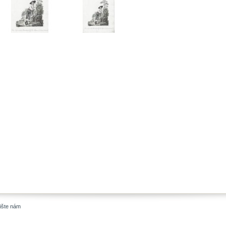
ište nám