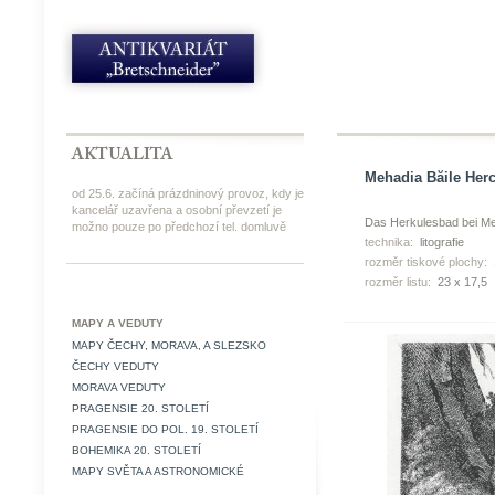
Mehadia Băile Hercu
od 25.6. začíná prázdninový provoz, kdy je
kancelář uzavřena a osobní převzetí je
Das Herkulesbad bei M
možno pouze po předchozí tel. domluvě
technika:
litografie
rozměr tiskové plochy:
rozměr listu:
23 x 17,5
MAPY A VEDUTY
MAPY ČECHY, MORAVA, A SLEZSKO
ČECHY VEDUTY
MORAVA VEDUTY
PRAGENSIE 20. STOLETÍ
PRAGENSIE DO POL. 19. STOLETÍ
BOHEMIKA 20. STOLETÍ
MAPY SVĚTA A ASTRONOMICKÉ