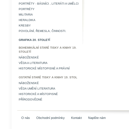
PORTRÉTY - BÁSNÍCI , LITERÁTI A UMĚLCI
PORTRÉTY
MILITARIA
HERALDIKA
KRESBY
POVOLÁNÍ, ŘEMESLA, ČINNOSTI.
GRAFIKA 20. STOLETÍ
BOHEMIKÁLNÍ STARÉ TISKY A KNIHY 19.
STOLETÍ
NÁBOŽENSKÉ
VĚDA A LITERATURA
HISTORICKÉ MÍSTOPISNÉ A PRÁVNÍ
OSTATNÍ STARÉ TISKY A KNIHY 19. STOL
NÁBOŽENSKÉ
VĚDA UMĚNÍ LITERATURA
HISTORICKÉ A MÍSTOPISNÉ
PŘÍRODOVĚDNÉ
O nás
Obchodní podmínky
Kontakt
Napište nám