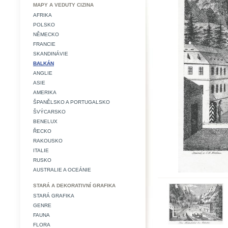
MAPY A VEDUTY CIZINA
AFRIKA
POLSKO
NĚMECKO
FRANCIE
SKANDINÁVIE
BALKÁN
ANGLIE
ASIE
AMERIKA
ŠPANĚLSKO A PORTUGALSKO
ŠVÝCARSKO
BENELUX
ŘECKO
RAKOUSKO
ITALIE
RUSKO
AUSTRALIE A OCEÁNIE
STARÁ A DEKORATIVNÍ GRAFIKA
STARÁ GRAFIKA
GENRE
FAUNA
FLORA