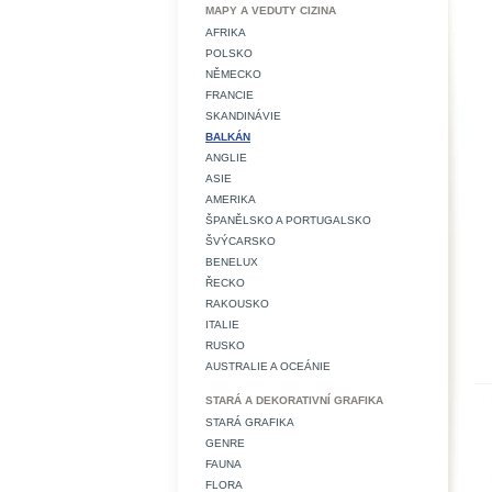
MAPY A VEDUTY CIZINA
AFRIKA
POLSKO
NĚMECKO
FRANCIE
SKANDINÁVIE
BALKÁN
ANGLIE
ASIE
AMERIKA
ŠPANĚLSKO A PORTUGALSKO
ŠVÝCARSKO
BENELUX
ŘECKO
RAKOUSKO
ITALIE
RUSKO
AUSTRALIE A OCEÁNIE
STARÁ A DEKORATIVNÍ GRAFIKA
STARÁ GRAFIKA
GENRE
FAUNA
FLORA