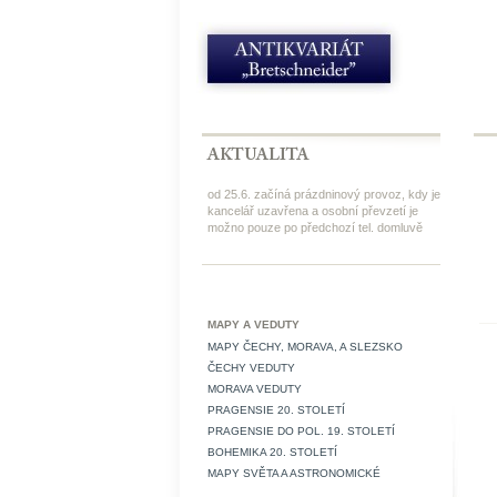
od 25.6. začíná prázdninový provoz, kdy je
kancelář uzavřena a osobní převzetí je
možno pouze po předchozí tel. domluvě
MAPY A VEDUTY
MAPY ČECHY, MORAVA, A SLEZSKO
ČECHY VEDUTY
MORAVA VEDUTY
PRAGENSIE 20. STOLETÍ
PRAGENSIE DO POL. 19. STOLETÍ
BOHEMIKA 20. STOLETÍ
MAPY SVĚTA A ASTRONOMICKÉ