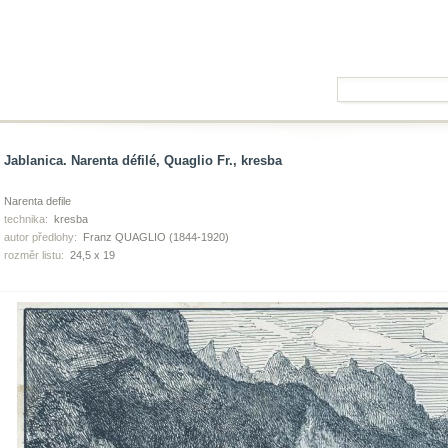
Jablanica. Narenta défilé, Quaglio Fr., kresba
Narenta defile
technika:
kresba
autor předlohy:
Franz QUAGLIO (1844-1920)
rozměr listu:
24,5 x 19