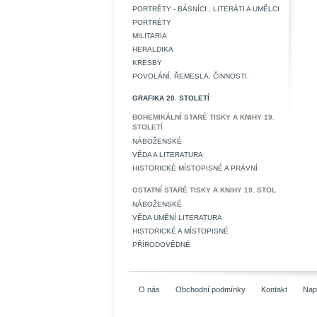
PORTRÉTY - BÁSNÍCI , LITERÁTI A UMĚLCI
PORTRÉTY
MILITARIA
HERALDIKA
KRESBY
POVOLÁNÍ, ŘEMESLA, ČINNOSTI.
GRAFIKA 20. STOLETÍ
BOHEMIKÁLNÍ STARÉ TISKY A KNIHY 19.
STOLETÍ
NÁBOŽENSKÉ
VĚDA A LITERATURA
HISTORICKÉ MÍSTOPISNÉ A PRÁVNÍ
OSTATNÍ STARÉ TISKY A KNIHY 19. STOL
NÁBOŽENSKÉ
VĚDA UMĚNÍ LITERATURA
HISTORICKÉ A MÍSTOPISNÉ
PŘÍRODOVĚDNÉ
O nás
Obchodní podmínky
Kontakt
Nap