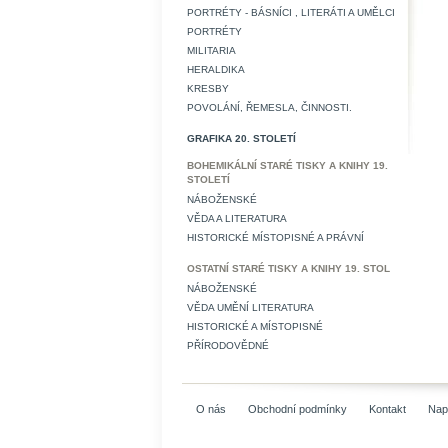
PORTRÉTY - BÁSNÍCI , LITERÁTI A UMĚLCI
PORTRÉTY
MILITARIA
HERALDIKA
KRESBY
POVOLÁNÍ, ŘEMESLA, ČINNOSTI.
GRAFIKA 20. STOLETÍ
BOHEMIKÁLNÍ STARÉ TISKY A KNIHY 19.
STOLETÍ
NÁBOŽENSKÉ
VĚDA A LITERATURA
HISTORICKÉ MÍSTOPISNÉ A PRÁVNÍ
OSTATNÍ STARÉ TISKY A KNIHY 19. STOL
NÁBOŽENSKÉ
VĚDA UMĚNÍ LITERATURA
HISTORICKÉ A MÍSTOPISNÉ
PŘÍRODOVĚDNÉ
O nás
Obchodní podmínky
Kontakt
Nap