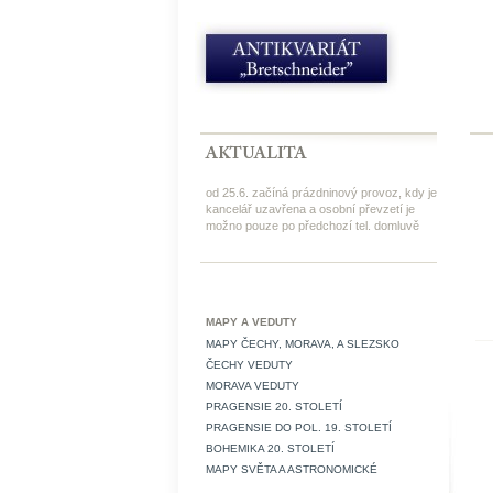
od 25.6. začíná prázdninový provoz, kdy je
kancelář uzavřena a osobní převzetí je
možno pouze po předchozí tel. domluvě
MAPY A VEDUTY
MAPY ČECHY, MORAVA, A SLEZSKO
ČECHY VEDUTY
MORAVA VEDUTY
PRAGENSIE 20. STOLETÍ
PRAGENSIE DO POL. 19. STOLETÍ
BOHEMIKA 20. STOLETÍ
MAPY SVĚTA A ASTRONOMICKÉ