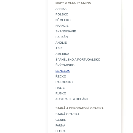
MAPY A VEDUTY CIZINA
AFRIKA
POLSKO
NĚMECKO
FRANCIE
SKANDINÁVIE
BALKÁN
ANGLIE
ASIE
AMERIKA
ŠPANĚLSKO A PORTUGALSKO
ŠVÝCARSKO
BENELUX
ŘECKO
RAKOUSKO
ITALIE
RUSKO
AUSTRALIE A OCEÁNIE
STARÁ A DEKORATIVNÍ GRAFIKA
STARÁ GRAFIKA
GENRE
FAUNA
FLORA