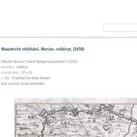
Maastricht obléhání, Merian, mědiryt, (1650)
Obsidio Mosae Traiecti Belagerung Mastrich (1632)
technika:
mědiryt
rozměr listu:
37 x 31
z díla:
Frankfurt am Main Merian
levý a pravý okraj mninimální