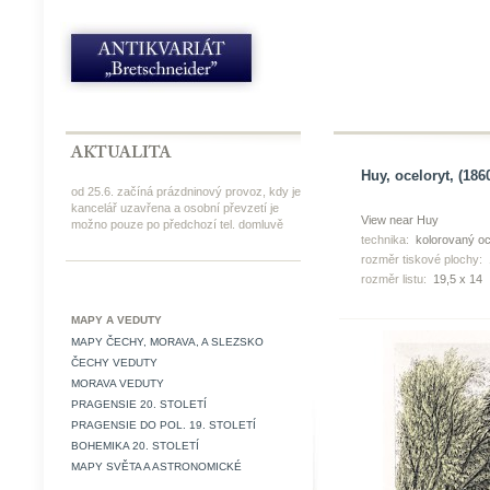
Huy, oceloryt, (186
od 25.6. začíná prázdninový provoz, kdy je
kancelář uzavřena a osobní převzetí je
View near Huy
možno pouze po předchozí tel. domluvě
technika:
kolorovaný oc
rozměr tiskové plochy:
rozměr listu:
19,5 x 14
MAPY A VEDUTY
MAPY ČECHY, MORAVA, A SLEZSKO
ČECHY VEDUTY
MORAVA VEDUTY
PRAGENSIE 20. STOLETÍ
PRAGENSIE DO POL. 19. STOLETÍ
BOHEMIKA 20. STOLETÍ
MAPY SVĚTA A ASTRONOMICKÉ