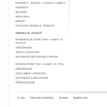
PORTRÉTY - BÁSNÍCI , LITERÁTI A UMĚLCI
PORTRÉTY
MILITARIA
HERALDIKA
KRESBY
POVOLÁNÍ, ŘEMESLA, ČINNOSTI.
GRAFIKA 20. STOLETÍ
BOHEMIKÁLNÍ STARÉ TISKY A KNIHY 19.
STOLETÍ
NÁBOŽENSKÉ
VĚDA A LITERATURA
HISTORICKÉ MÍSTOPISNÉ A PRÁVNÍ
OSTATNÍ STARÉ TISKY A KNIHY 19. STOL
NÁBOŽENSKÉ
VĚDA UMĚNÍ LITERATURA
HISTORICKÉ A MÍSTOPISNÉ
PŘÍRODOVĚDNÉ
O nás
Obchodní podmínky
Kontakt
Napište nám