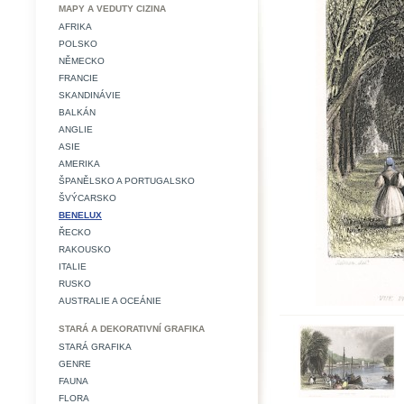
MAPY A VEDUTY CIZINA
AFRIKA
POLSKO
NĚMECKO
FRANCIE
SKANDINÁVIE
BALKÁN
ANGLIE
ASIE
AMERIKA
ŠPANĚLSKO A PORTUGALSKO
ŠVÝCARSKO
BENELUX
ŘECKO
RAKOUSKO
ITALIE
RUSKO
AUSTRALIE A OCEÁNIE
STARÁ A DEKORATIVNÍ GRAFIKA
STARÁ GRAFIKA
GENRE
FAUNA
FLORA