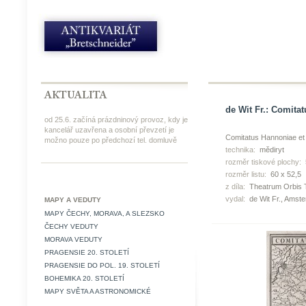
de Wit Fr.: Comita
od 25.6. začíná prázdninový provoz, kdy je
kancelář uzavřena a osobní převzetí je
Comitatus Hannoniae et
možno pouze po předchozí tel. domluvě
technika:
mědiryt
rozměr tiskové plochy:
rozměr listu:
60 x 52,5
z díla:
Theatrum Orbis 
vydal:
de Wit Fr., Amst
MAPY A VEDUTY
MAPY ČECHY, MORAVA, A SLEZSKO
ČECHY VEDUTY
MORAVA VEDUTY
PRAGENSIE 20. STOLETÍ
PRAGENSIE DO POL. 19. STOLETÍ
BOHEMIKA 20. STOLETÍ
MAPY SVĚTA A ASTRONOMICKÉ