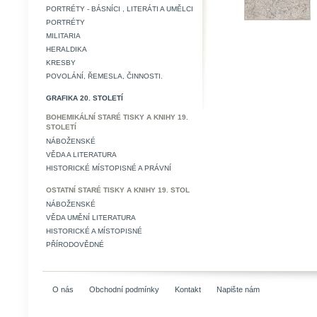
PORTRÉTY - BÁSNÍCI , LITERÁTI A UMĚLCI
PORTRÉTY
MILITARIA
HERALDIKA
KRESBY
POVOLÁNÍ, ŘEMESLA, ČINNOSTI.
GRAFIKA 20. STOLETÍ
BOHEMIKÁLNÍ STARÉ TISKY A KNIHY 19.
STOLETÍ
NÁBOŽENSKÉ
VĚDA A LITERATURA
HISTORICKÉ MÍSTOPISNÉ A PRÁVNÍ
OSTATNÍ STARÉ TISKY A KNIHY 19. STOL
NÁBOŽENSKÉ
VĚDA UMĚNÍ LITERATURA
HISTORICKÉ A MÍSTOPISNÉ
PŘÍRODOVĚDNÉ
O nás
Obchodní podmínky
Kontakt
Napište nám