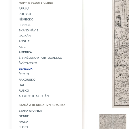
MAPY A VEDUTY CIZINA
AFRIKA
POLSKO
NĚMECKO
FRANCIE
SKANDINÁVIE
BALKÁN
ANGLIE
ASIE
AMERIKA
ŠPANĚLSKO A PORTUGALSKO
ŠVÝCARSKO
BENELUX
ŘECKO
RAKOUSKO
ITALIE
RUSKO
AUSTRALIE A OCEÁNIE
STARÁ A DEKORATIVNÍ GRAFIKA
STARÁ GRAFIKA
GENRE
FAUNA
FLORA