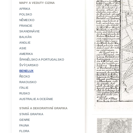
MAPY A VEDUTY CIZINA
AFRIKA
POLSKO
NĚMECKO
FRANCIE
SKANDINÁVIE
BALKÁN
ANGLIE
ASIE
AMERIKA
ŠPANĚLSKO A PORTUGALSKO
ŠVÝCARSKO
BENELUX
ŘECKO
RAKOUSKO
ITALIE
RUSKO
AUSTRALIE A OCEÁNIE
STARÁ A DEKORATIVNÍ GRAFIKA
STARÁ GRAFIKA
GENRE
FAUNA
FLORA