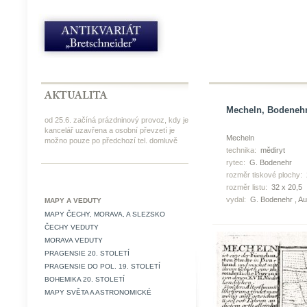
Mecheln, Bodenehr
od 25.6. začíná prázdninový provoz, kdy je
kancelář uzavřena a osobní převzetí je
Mecheln
možno pouze po předchozí tel. domluvě
technika:
mědiryt
rytec:
G. Bodenehr
rozměr tiskové plochy:
rozměr listu:
32 x 20,5
vydal:
G. Bodenehr , Au
MAPY A VEDUTY
MAPY ČECHY, MORAVA, A SLEZSKO
ČECHY VEDUTY
MORAVA VEDUTY
PRAGENSIE 20. STOLETÍ
PRAGENSIE DO POL. 19. STOLETÍ
BOHEMIKA 20. STOLETÍ
MAPY SVĚTA A ASTRONOMICKÉ