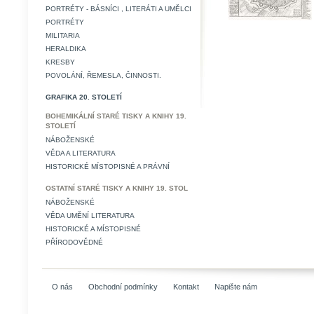
PORTRÉTY - BÁSNÍCI , LITERÁTI A UMĚLCI
PORTRÉTY
MILITARIA
HERALDIKA
KRESBY
POVOLÁNÍ, ŘEMESLA, ČINNOSTI.
GRAFIKA 20. STOLETÍ
BOHEMIKÁLNÍ STARÉ TISKY A KNIHY 19.
STOLETÍ
NÁBOŽENSKÉ
VĚDA A LITERATURA
HISTORICKÉ MÍSTOPISNÉ A PRÁVNÍ
OSTATNÍ STARÉ TISKY A KNIHY 19. STOL
NÁBOŽENSKÉ
VĚDA UMĚNÍ LITERATURA
HISTORICKÉ A MÍSTOPISNÉ
PŘÍRODOVĚDNÉ
O nás
Obchodní podmínky
Kontakt
Napište nám