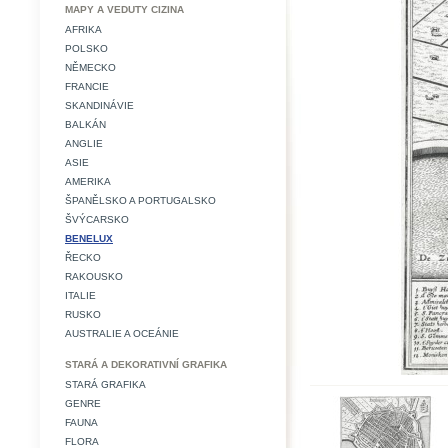
MAPY A VEDUTY CIZINA
AFRIKA
POLSKO
NĚMECKO
FRANCIE
SKANDINÁVIE
BALKÁN
ANGLIE
ASIE
AMERIKA
ŠPANĚLSKO A PORTUGALSKO
ŠVÝCARSKO
BENELUX
ŘECKO
RAKOUSKO
ITALIE
RUSKO
AUSTRALIE A OCEÁNIE
STARÁ A DEKORATIVNÍ GRAFIKA
STARÁ GRAFIKA
GENRE
FAUNA
FLORA