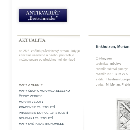
Enkhuizen, Merian 
od 25.6. začíná prázdninový provoz, kdy je
kancelář uzavřena a osobní převzetí je
Enkhuysen
možno pouze po předchozí tel. domluvě
technika:
mědiryt
rozměr tiskové plochy:
rozměr listu:
30 x 27,5
z díla:
Theatrum Europ
vydal:
M. Merian, Frakfu
MAPY A VEDUTY
MAPY ČECHY, MORAVA, A SLEZSKO
ČECHY VEDUTY
MORAVA VEDUTY
PRAGENSIE 20. STOLETÍ
PRAGENSIE DO POL. 19. STOLETÍ
BOHEMIKA 20. STOLETÍ
MAPY SVĚTA A ASTRONOMICKÉ