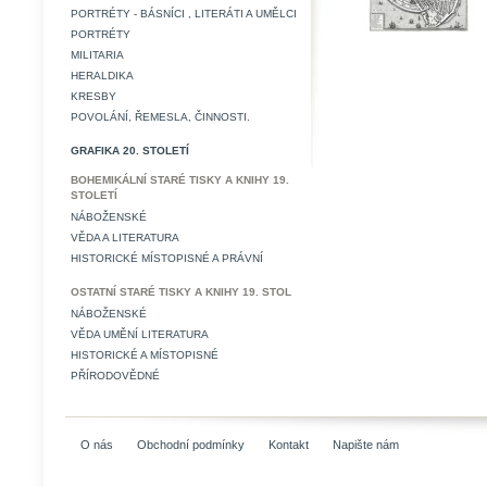
PORTRÉTY - BÁSNÍCI , LITERÁTI A UMĚLCI
PORTRÉTY
MILITARIA
HERALDIKA
KRESBY
POVOLÁNÍ, ŘEMESLA, ČINNOSTI.
GRAFIKA 20. STOLETÍ
BOHEMIKÁLNÍ STARÉ TISKY A KNIHY 19.
STOLETÍ
NÁBOŽENSKÉ
VĚDA A LITERATURA
HISTORICKÉ MÍSTOPISNÉ A PRÁVNÍ
OSTATNÍ STARÉ TISKY A KNIHY 19. STOL
NÁBOŽENSKÉ
VĚDA UMĚNÍ LITERATURA
HISTORICKÉ A MÍSTOPISNÉ
PŘÍRODOVĚDNÉ
O nás
Obchodní podmínky
Kontakt
Napište nám