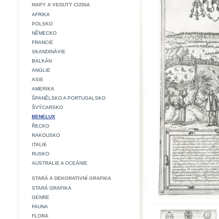
MAPY A VEDUTY CIZINA
AFRIKA
POLSKO
NĚMECKO
FRANCIE
SKANDINÁVIE
BALKÁN
ANGLIE
ASIE
AMERIKA
ŠPANĚLSKO A PORTUGALSKO
ŠVÝCARSKO
BENELUX
ŘECKO
RAKOUSKO
ITALIE
RUSKO
AUSTRALIE A OCEÁNIE
STARÁ A DEKORATIVNÍ GRAFIKA
STARÁ GRAFIKA
GENRE
FAUNA
FLORA