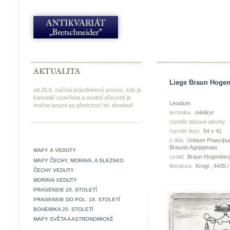
Liege Braun Hogenb
od 25.6. začíná prázdninový provoz, kdy je
kancelář uzavřena a osobní převzetí je
Leodium
možno pouze po předchozí tel. domluvě
technika:
mědiryt
rozměr tiskové plochy:
rozměr listu:
54 x 41
z díla:
Urbium Praecipu
Braunio Agrippinate.
MAPY A VEDUTY
vydal:
Braun Hogenberg
MAPY ČECHY, MORAVA, A SLEZSKO
literatura:
Krogt , 4435 /
ČECHY VEDUTY
MORAVA VEDUTY
PRAGENSIE 20. STOLETÍ
PRAGENSIE DO POL. 19. STOLETÍ
BOHEMIKA 20. STOLETÍ
MAPY SVĚTA A ASTRONOMICKÉ