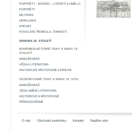
PORTRÉTY - BÁSNÍCI , LITERÁTI A UMĚLCI
PORTRÉTY
MILITARIA
HERALDIKA
KRESBY
POVOLÁNÍ, ŘEMESLA, ČINNOSTI.
GRAFIKA 20. STOLETÍ
BOHEMIKÁLNÍ STARÉ TISKY A KNIHY 19.
STOLETÍ
NÁBOŽENSKÉ
VĚDA A LITERATURA
HISTORICKÉ MÍSTOPISNÉ A PRÁVNÍ
OSTATNÍ STARÉ TISKY A KNIHY 19. STOL
NÁBOŽENSKÉ
VĚDA UMĚNÍ LITERATURA
HISTORICKÉ A MÍSTOPISNÉ
PŘÍRODOVĚDNÉ
O nás
Obchodní podmínky
Kontakt
Napište nám