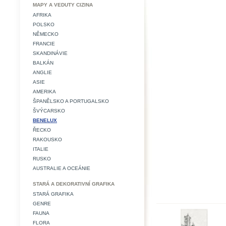
MAPY A VEDUTY CIZINA
AFRIKA
POLSKO
NĚMECKO
FRANCIE
SKANDINÁVIE
BALKÁN
ANGLIE
ASIE
AMERIKA
ŠPANĚLSKO A PORTUGALSKO
ŠVÝCARSKO
BENELUX
ŘECKO
RAKOUSKO
ITALIE
RUSKO
AUSTRALIE A OCEÁNIE
STARÁ A DEKORATIVNÍ GRAFIKA
STARÁ GRAFIKA
GENRE
FAUNA
FLORA