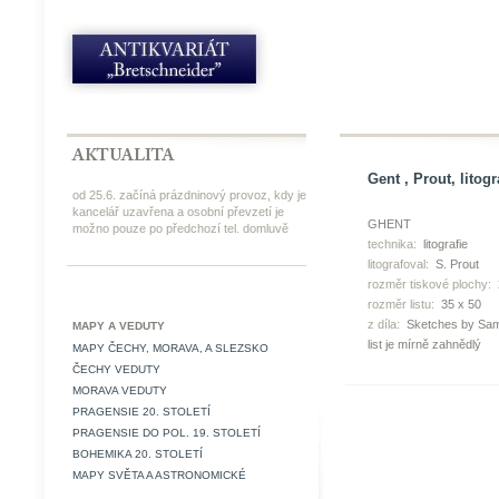
Gent , Prout, litogr
od 25.6. začíná prázdninový provoz, kdy je
kancelář uzavřena a osobní převzetí je
GHENT
možno pouze po předchozí tel. domluvě
technika:
litografie
litografoval:
S. Prout
rozměr tiskové plochy:
rozměr listu:
35 x 50
z díla:
Sketches by Sam
MAPY A VEDUTY
list je mírně zahnědlý
MAPY ČECHY, MORAVA, A SLEZSKO
ČECHY VEDUTY
MORAVA VEDUTY
PRAGENSIE 20. STOLETÍ
PRAGENSIE DO POL. 19. STOLETÍ
BOHEMIKA 20. STOLETÍ
MAPY SVĚTA A ASTRONOMICKÉ