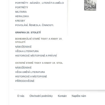
PORTRÉTY - BÁSNÍCI , LITERÁTI A UMĚLCI
PORTRÉTY
MILITARIA
HERALDIKA
KRESBY
POVOLÁNÍ, ŘEMESLA, ČINNOSTI.
GRAFIKA 20. STOLETÍ
BOHEMIKÁLNÍ STARÉ TISKY A KNIHY 19.
STOLETÍ
NÁBOŽENSKÉ
VĚDA A LITERATURA
HISTORICKÉ MÍSTOPISNÉ A PRÁVNÍ
OSTATNÍ STARÉ TISKY A KNIHY 19. STOL
NÁBOŽENSKÉ
VĚDA UMĚNÍ LITERATURA
HISTORICKÉ A MÍSTOPISNÉ
PŘÍRODOVĚDNÉ
O nás
Obchodní podmínky
Kontakt
Napište nám