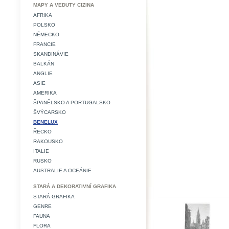
MAPY A VEDUTY CIZINA
AFRIKA
POLSKO
NĚMECKO
FRANCIE
SKANDINÁVIE
BALKÁN
ANGLIE
ASIE
AMERIKA
ŠPANĚLSKO A PORTUGALSKO
ŠVÝCARSKO
BENELUX
ŘECKO
RAKOUSKO
ITALIE
RUSKO
AUSTRALIE A OCEÁNIE
STARÁ A DEKORATIVNÍ GRAFIKA
STARÁ GRAFIKA
GENRE
FAUNA
FLORA