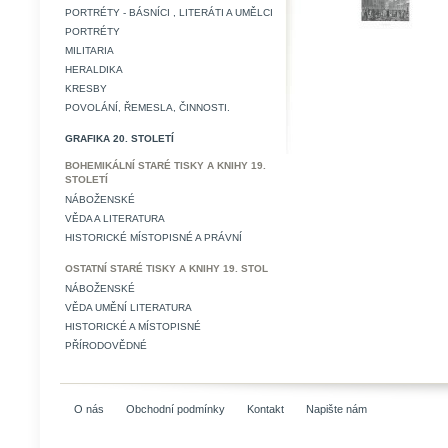
PORTRÉTY - BÁSNÍCI , LITERÁTI A UMĚLCI
PORTRÉTY
MILITARIA
HERALDIKA
KRESBY
POVOLÁNÍ, ŘEMESLA, ČINNOSTI.
GRAFIKA 20. STOLETÍ
BOHEMIKÁLNÍ STARÉ TISKY A KNIHY 19.
STOLETÍ
NÁBOŽENSKÉ
VĚDA A LITERATURA
HISTORICKÉ MÍSTOPISNÉ A PRÁVNÍ
OSTATNÍ STARÉ TISKY A KNIHY 19. STOL
NÁBOŽENSKÉ
VĚDA UMĚNÍ LITERATURA
HISTORICKÉ A MÍSTOPISNÉ
PŘÍRODOVĚDNÉ
O nás
Obchodní podmínky
Kontakt
Napište nám