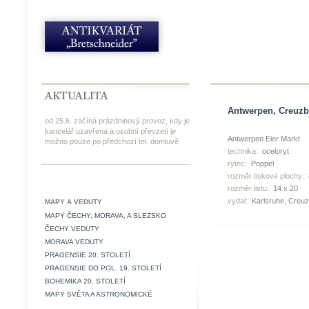
Antwerpen, Creuzba
od 25.6. začíná prázdninový provoz, kdy je
kancelář uzavřena a osobní převzetí je
Antwerpen Eier Markt
možno pouze po předchozí tel. domluvě
technika:
oceloryt
rytec:
Poppel
rozměr tiskové plochy:
rozměr listu:
14 x 20
vydal:
Karlsruhe, Creuz
MAPY A VEDUTY
MAPY ČECHY, MORAVA, A SLEZSKO
ČECHY VEDUTY
MORAVA VEDUTY
PRAGENSIE 20. STOLETÍ
PRAGENSIE DO POL. 19. STOLETÍ
BOHEMIKA 20. STOLETÍ
MAPY SVĚTA A ASTRONOMICKÉ