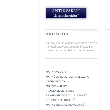
od 25.6. začíná prázdninový provoz, kdy je
kancelář uzavřena a osobní převzetí je
možno pouze po předchozí tel. domluvě
MAPY A VEDUTY
MAPY ČECHY, MORAVA, A SLEZSKO
ČECHY VEDUTY
MORAVA VEDUTY
PRAGENSIE 20. STOLETÍ
PRAGENSIE DO POL. 19. STOLETÍ
BOHEMIKA 20. STOLETÍ
MAPY SVĚTA A ASTRONOMICKÉ