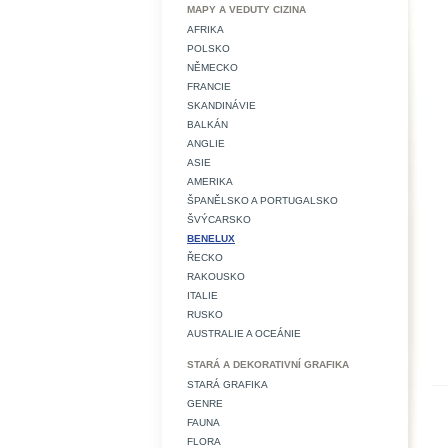
MAPY A VEDUTY CIZINA
AFRIKA
POLSKO
NĚMECKO
FRANCIE
SKANDINÁVIE
BALKÁN
ANGLIE
ASIE
AMERIKA
ŠPANĚLSKO A PORTUGALSKO
ŠVÝCARSKO
BENELUX
ŘECKO
RAKOUSKO
ITALIE
RUSKO
AUSTRALIE A OCEÁNIE
STARÁ A DEKORATIVNÍ GRAFIKA
STARÁ GRAFIKA
GENRE
FAUNA
FLORA