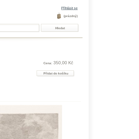
Přihlásit se
(prázdný)
350,00 Kč
Cena: