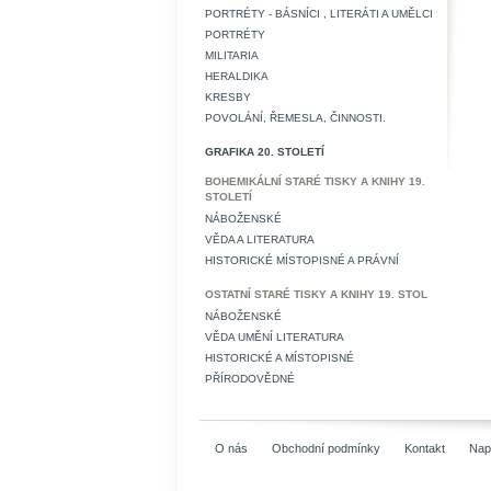
PORTRÉTY - BÁSNÍCI , LITERÁTI A UMĚLCI
PORTRÉTY
MILITARIA
HERALDIKA
KRESBY
POVOLÁNÍ, ŘEMESLA, ČINNOSTI.
GRAFIKA 20. STOLETÍ
BOHEMIKÁLNÍ STARÉ TISKY A KNIHY 19.
STOLETÍ
NÁBOŽENSKÉ
VĚDA A LITERATURA
HISTORICKÉ MÍSTOPISNÉ A PRÁVNÍ
OSTATNÍ STARÉ TISKY A KNIHY 19. STOL
NÁBOŽENSKÉ
VĚDA UMĚNÍ LITERATURA
HISTORICKÉ A MÍSTOPISNÉ
PŘÍRODOVĚDNÉ
O nás
Obchodní podmínky
Kontakt
Nap