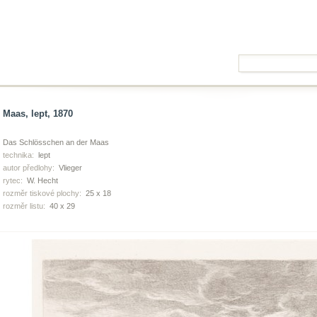
Maas, lept, 1870
Das Schlösschen an der Maas
technika:
lept
autor předlohy:
Vlieger
rytec:
W. Hecht
rozměr tiskové plochy:
25 x 18
rozměr listu:
40 x 29