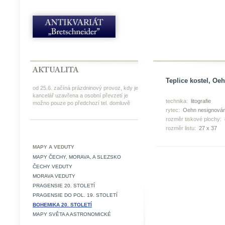
Teplice kostel, Oeh
od 25.6. začíná prázdninový provoz, kdy je
kancelář uzavřena a osobní převzetí je
technika:
litografie
možno pouze po předchozí tel. domluvě
rytec:
Oehn nesignová
rozměr tiskové plochy:
rozměr listu:
27 x 37
MAPY A VEDUTY
MAPY ČECHY, MORAVA, A SLEZSKO
ČECHY VEDUTY
MORAVA VEDUTY
PRAGENSIE 20. STOLETÍ
PRAGENSIE DO POL. 19. STOLETÍ
BOHEMIKA 20. STOLETÍ
MAPY SVĚTA A ASTRONOMICKÉ