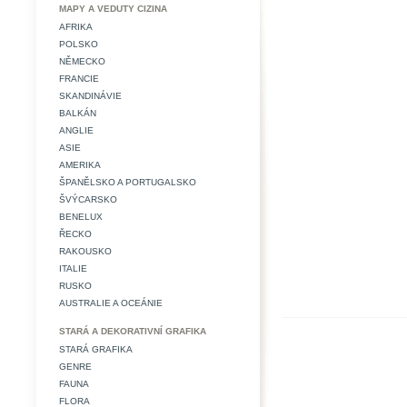
MAPY A VEDUTY CIZINA
AFRIKA
POLSKO
NĚMECKO
FRANCIE
SKANDINÁVIE
BALKÁN
ANGLIE
ASIE
AMERIKA
ŠPANĚLSKO A PORTUGALSKO
ŠVÝCARSKO
BENELUX
ŘECKO
RAKOUSKO
ITALIE
RUSKO
AUSTRALIE A OCEÁNIE
STARÁ A DEKORATIVNÍ GRAFIKA
STARÁ GRAFIKA
GENRE
FAUNA
FLORA