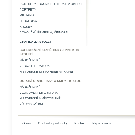
PORTRÉTY - BÁSNÍCI , LITERÁTI A UMĚLCI
PORTRÉTY
MILITARIA
HERALDIKA
KRESBY
POVOLÁNÍ, ŘEMESLA, ČINNOSTI.
GRAFIKA 20. STOLETÍ
BOHEMIKÁLNÍ STARÉ TISKY A KNIHY 19.
STOLETÍ
NÁBOŽENSKÉ
VĚDA A LITERATURA
HISTORICKÉ MÍSTOPISNÉ A PRÁVNÍ
OSTATNÍ STARÉ TISKY A KNIHY 19. STOL
NÁBOŽENSKÉ
VĚDA UMĚNÍ LITERATURA
HISTORICKÉ A MÍSTOPISNÉ
PŘÍRODOVĚDNÉ
O nás
Obchodní podmínky
Kontakt
Napište nám