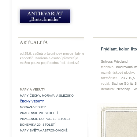
Frýdlant, kolor. lit
od 25.6. začíná prázdninový provoz, kdy je
kancelář uzavřena a osobní převzetí je
Schloss Friedland
možno pouze po předchozí tel. domluvě
technika:
kolorovaná lit
rozměr tiskové plochy:
rozměr listu:
23 x 15,5
vydal:
Sachse Görlitz 1
literatura:
Nebehay – Wa
MAPY A VEDUTY
MAPY ČECHY, MORAVA, A SLEZSKO
ČECHY VEDUTY
MORAVA VEDUTY
PRAGENSIE 20. STOLETÍ
PRAGENSIE DO POL. 19. STOLETÍ
BOHEMIKA 20. STOLETÍ
MAPY SVĚTA A ASTRONOMICKÉ