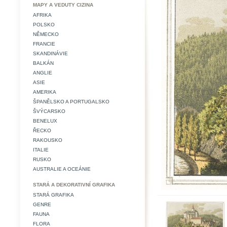
MAPY A VEDUTY CIZINA
AFRIKA
POLSKO
NĚMECKO
FRANCIE
SKANDINÁVIE
BALKÁN
ANGLIE
ASIE
AMERIKA
ŠPANĚLSKO A PORTUGALSKO
ŠVÝCARSKO
BENELUX
ŘECKO
RAKOUSKO
ITALIE
RUSKO
AUSTRALIE A OCEÁNIE
STARÁ A DEKORATIVNÍ GRAFIKA
STARÁ GRAFIKA
GENRE
FAUNA
FLORA