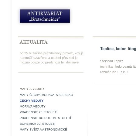
Teplice, kolor. litog
od 25.6. začíná prázdninový provoz, kdy je
kancelář uzavřena a osobní převzetí je
Steinbad Teplitz
možno pouze po předchozí tel. domluvě
technika:
kolorovaná lit
rozměr listu:
7 x 9
MAPY A VEDUTY
MAPY ČECHY, MORAVA, A SLEZSKO
ČECHY VEDUTY
MORAVA VEDUTY
PRAGENSIE 20. STOLETÍ
PRAGENSIE DO POL. 19. STOLETÍ
BOHEMIKA 20. STOLETÍ
MAPY SVĚTA A ASTRONOMICKÉ