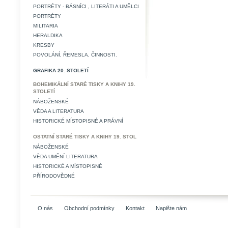
PORTRÉTY - BÁSNÍCI , LITERÁTI A UMĚLCI
PORTRÉTY
MILITARIA
HERALDIKA
KRESBY
POVOLÁNÍ, ŘEMESLA, ČINNOSTI.
GRAFIKA 20. STOLETÍ
BOHEMIKÁLNÍ STARÉ TISKY A KNIHY 19.
STOLETÍ
NÁBOŽENSKÉ
VĚDA A LITERATURA
HISTORICKÉ MÍSTOPISNÉ A PRÁVNÍ
OSTATNÍ STARÉ TISKY A KNIHY 19. STOL
NÁBOŽENSKÉ
VĚDA UMĚNÍ LITERATURA
HISTORICKÉ A MÍSTOPISNÉ
PŘÍRODOVĚDNÉ
O nás
Obchodní podmínky
Kontakt
Napište nám