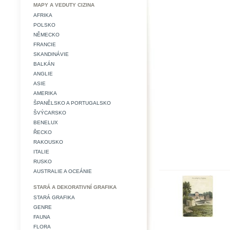
MAPY A VEDUTY CIZINA
AFRIKA
POLSKO
NĚMECKO
FRANCIE
SKANDINÁVIE
BALKÁN
ANGLIE
ASIE
AMERIKA
ŠPANĚLSKO A PORTUGALSKO
ŠVÝCARSKO
BENELUX
ŘECKO
RAKOUSKO
ITALIE
RUSKO
AUSTRALIE A OCEÁNIE
STARÁ A DEKORATIVNÍ GRAFIKA
STARÁ GRAFIKA
GENRE
FAUNA
FLORA