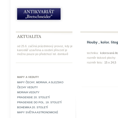
Houby , kolor. litog
od 25.6. začíná prázdninový provoz, kdy je
kancelář uzavřena a osobní převzetí je
technika:
kolorovaná lit
možno pouze po předchozí tel. domluvě
rozměr tiskové plochy:
rozměr listu:
15 x 24,5
MAPY A VEDUTY
MAPY ČECHY, MORAVA, A SLEZSKO
ČECHY VEDUTY
MORAVA VEDUTY
PRAGENSIE 20. STOLETÍ
PRAGENSIE DO POL. 19. STOLETÍ
BOHEMIKA 20. STOLETÍ
MAPY SVĚTA A ASTRONOMICKÉ