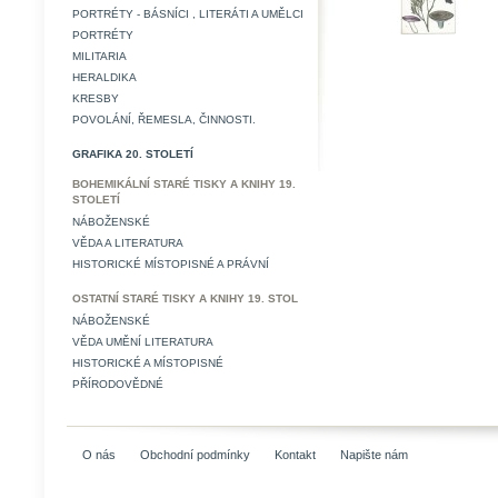
PORTRÉTY - BÁSNÍCI , LITERÁTI A UMĚLCI
PORTRÉTY
MILITARIA
HERALDIKA
KRESBY
POVOLÁNÍ, ŘEMESLA, ČINNOSTI.
GRAFIKA 20. STOLETÍ
BOHEMIKÁLNÍ STARÉ TISKY A KNIHY 19.
STOLETÍ
NÁBOŽENSKÉ
VĚDA A LITERATURA
HISTORICKÉ MÍSTOPISNÉ A PRÁVNÍ
OSTATNÍ STARÉ TISKY A KNIHY 19. STOL
NÁBOŽENSKÉ
VĚDA UMĚNÍ LITERATURA
HISTORICKÉ A MÍSTOPISNÉ
PŘÍRODOVĚDNÉ
O nás
Obchodní podmínky
Kontakt
Napište nám