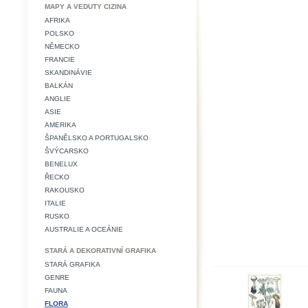
MAPY A VEDUTY CIZINA
AFRIKA
POLSKO
NĚMECKO
FRANCIE
SKANDINÁVIE
BALKÁN
ANGLIE
ASIE
AMERIKA
ŠPANĚLSKO A PORTUGALSKO
ŠVÝCARSKO
BENELUX
ŘECKO
RAKOUSKO
ITALIE
RUSKO
AUSTRALIE A OCEÁNIE
STARÁ A DEKORATIVNÍ GRAFIKA
STARÁ GRAFIKA
GENRE
FAUNA
FLORA