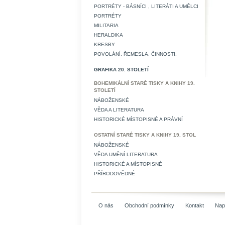
PORTRÉTY - BÁSNÍCI , LITERÁTI A UMĚLCI
PORTRÉTY
MILITARIA
HERALDIKA
KRESBY
POVOLÁNÍ, ŘEMESLA, ČINNOSTI.
GRAFIKA 20. STOLETÍ
BOHEMIKÁLNÍ STARÉ TISKY A KNIHY 19.
STOLETÍ
NÁBOŽENSKÉ
VĚDA A LITERATURA
HISTORICKÉ MÍSTOPISNÉ A PRÁVNÍ
OSTATNÍ STARÉ TISKY A KNIHY 19. STOL
NÁBOŽENSKÉ
VĚDA UMĚNÍ LITERATURA
HISTORICKÉ A MÍSTOPISNÉ
PŘÍRODOVĚDNÉ
O nás
Obchodní podmínky
Kontakt
Nap