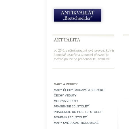
od 25.6. začíná prázdninový provoz, kdy je
kancelář uzavřena a osobní převzetí je
možno pouze po předchozí tel. domluvě
MAPY A VEDUTY
MAPY ČECHY, MORAVA, A SLEZSKO
ČECHY VEDUTY
MORAVA VEDUTY
PRAGENSIE 20. STOLETÍ
PRAGENSIE DO POL. 19. STOLETÍ
BOHEMIKA 20. STOLETÍ
MAPY SVĚTA A ASTRONOMICKÉ