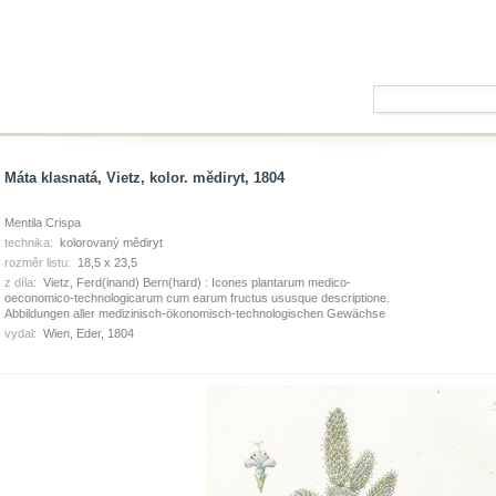
Máta klasnatá, Vietz, kolor. mědiryt, 1804
Mentila Crispa
technika:
kolorovaný mědiryt
rozměr listu:
18,5 x 23,5
z díla:
Vietz, Ferd(inand) Bern(hard) : Icones plantarum medico-
oeconomico-technologicarum cum earum fructus ususque descriptione.
Abbildungen aller medizinisch-ökonomisch-technologischen Gewächse
vydal:
Wien, Eder, 1804