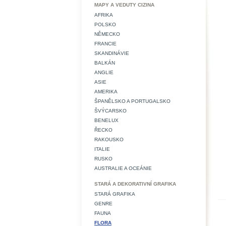
MAPY A VEDUTY CIZINA
AFRIKA
POLSKO
NĚMECKO
FRANCIE
SKANDINÁVIE
BALKÁN
ANGLIE
ASIE
AMERIKA
ŠPANĚLSKO A PORTUGALSKO
ŠVÝCARSKO
BENELUX
ŘECKO
RAKOUSKO
ITALIE
RUSKO
AUSTRALIE A OCEÁNIE
STARÁ A DEKORATIVNÍ GRAFIKA
STARÁ GRAFIKA
GENRE
FAUNA
FLORA