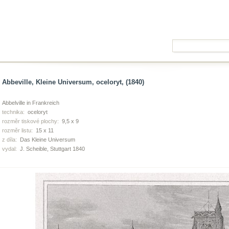
Abbeville, Kleine Universum, oceloryt, (1840)
Abbelville in Frankreich
technika:
oceloryt
rozměr tiskové plochy:
9,5 x 9
rozměr listu:
15 x 11
z díla:
Das Kleine Universum
vydal:
J. Scheible, Stuttgart 1840