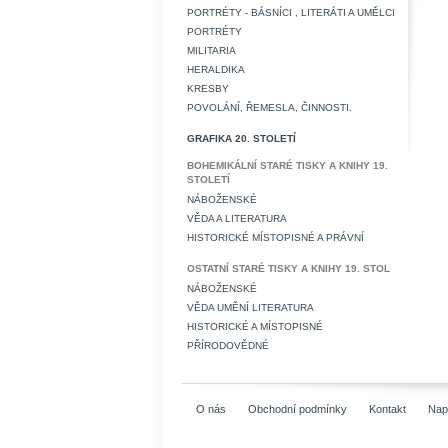
PORTRÉTY - BÁSNÍCI , LITERÁTI A UMĚLCI
PORTRÉTY
MILITARIA
HERALDIKA
KRESBY
POVOLÁNÍ, ŘEMESLA, ČINNOSTI.
GRAFIKA 20. STOLETÍ
BOHEMIKÁLNÍ STARÉ TISKY A KNIHY 19.
STOLETÍ
NÁBOŽENSKÉ
VĚDA A LITERATURA
HISTORICKÉ MÍSTOPISNÉ A PRÁVNÍ
OSTATNÍ STARÉ TISKY A KNIHY 19. STOL
NÁBOŽENSKÉ
VĚDA UMĚNÍ LITERATURA
HISTORICKÉ A MÍSTOPISNÉ
PŘÍRODOVĚDNÉ
O nás
Obchodní podmínky
Kontakt
Nap