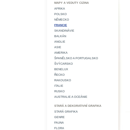
MAPY A VEDUTY CIZINA
AFRIKA
POLSKO
NĚMECKO
FRANCIE
SKANDINÁVIE
BALKÁN
ANGLIE
ASIE
AMERIKA
ŠPANĚLSKO A PORTUGALSKO
ŠVÝCARSKO
BENELUX
ŘECKO
RAKOUSKO
ITALIE
RUSKO
AUSTRALIE A OCEÁNIE
STARÁ A DEKORATIVNÍ GRAFIKA
STARÁ GRAFIKA
GENRE
FAUNA
FLORA