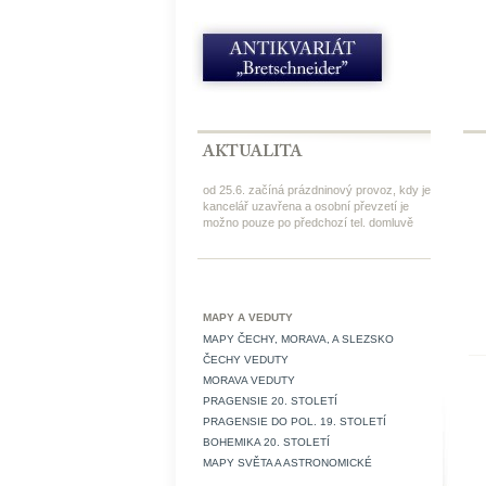
od 25.6. začíná prázdninový provoz, kdy je
kancelář uzavřena a osobní převzetí je
možno pouze po předchozí tel. domluvě
MAPY A VEDUTY
MAPY ČECHY, MORAVA, A SLEZSKO
ČECHY VEDUTY
MORAVA VEDUTY
PRAGENSIE 20. STOLETÍ
PRAGENSIE DO POL. 19. STOLETÍ
BOHEMIKA 20. STOLETÍ
MAPY SVĚTA A ASTRONOMICKÉ