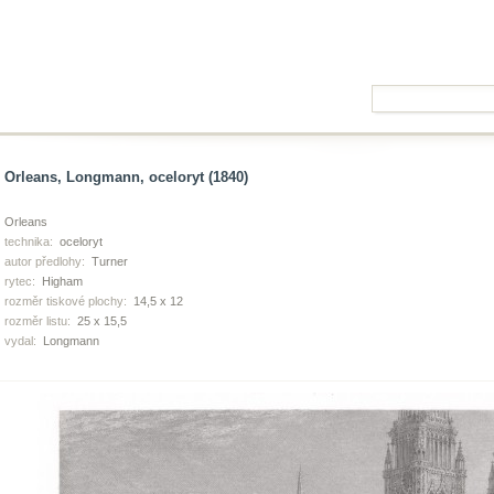
Orleans, Longmann, oceloryt (1840)
Orleans
technika:
oceloryt
autor předlohy:
Turner
rytec:
Higham
rozměr tiskové plochy:
14,5 x 12
rozměr listu:
25 x 15,5
vydal:
Longmann