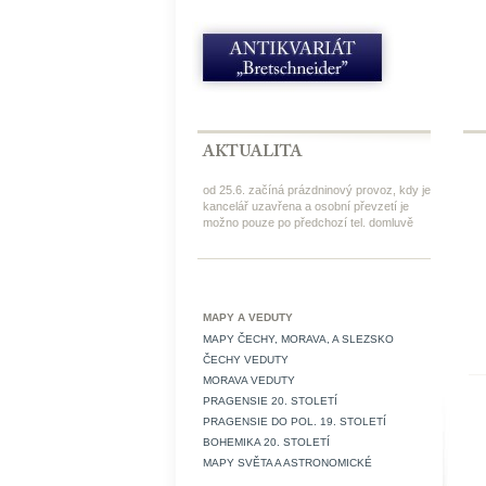
od 25.6. začíná prázdninový provoz, kdy je
kancelář uzavřena a osobní převzetí je
možno pouze po předchozí tel. domluvě
MAPY A VEDUTY
MAPY ČECHY, MORAVA, A SLEZSKO
ČECHY VEDUTY
MORAVA VEDUTY
PRAGENSIE 20. STOLETÍ
PRAGENSIE DO POL. 19. STOLETÍ
BOHEMIKA 20. STOLETÍ
MAPY SVĚTA A ASTRONOMICKÉ