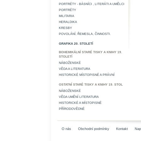
PORTRÉTY - BÁSNÍCI , LITERÁTI A UMĚLCI
PORTRÉTY
MILITARIA
HERALDIKA
KRESBY
POVOLÁNÍ, ŘEMESLA, ČINNOSTI.
GRAFIKA 20. STOLETÍ
BOHEMIKÁLNÍ STARÉ TISKY A KNIHY 19.
STOLETÍ
NÁBOŽENSKÉ
VĚDA A LITERATURA
HISTORICKÉ MÍSTOPISNÉ A PRÁVNÍ
OSTATNÍ STARÉ TISKY A KNIHY 19. STOL
NÁBOŽENSKÉ
VĚDA UMĚNÍ LITERATURA
HISTORICKÉ A MÍSTOPISNÉ
PŘÍRODOVĚDNÉ
O nás
Obchodní podmínky
Kontakt
Nap