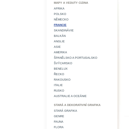
MAPY A VEDUTY CIZINA
AFRIKA
POLSKO
NĚMECKO
FRANCIE
SKANDINÁVIE
BALKÁN
ANGLIE
ASIE
AMERIKA
ŠPANĚLSKO A PORTUGALSKO
ŠVÝCARSKO
BENELUX
ŘECKO
RAKOUSKO
ITALIE
RUSKO
AUSTRALIE A OCEÁNIE
STARÁ A DEKORATIVNÍ GRAFIKA
STARÁ GRAFIKA
GENRE
FAUNA
FLORA