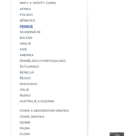
MAPY A VEDUTY CIZINA
AFRIKA
POLSKO
NĚMECKO
FRANCIE
SKANDINÁVIE
BALKÁN
ANGLIE
ASIE
AMERIKA
ŠPANĚLSKO A PORTUGALSKO
ŠVÝCARSKO
BENELUX
ŘECKO
RAKOUSKO
ITALIE
RUSKO
AUSTRALIE A OCEÁNIE
STARÁ A DEKORATIVNÍ GRAFIKA
STARÁ GRAFIKA
GENRE
FAUNA
FLORA