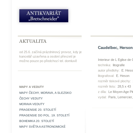
Caudelbec, Herson, 
od 25.6. začíná prázdninový provoz, kdy je
kancelář uzavřena a osobní převzetí je
Interieur de L Eglise d
možno pouze po předchozí tel. domluvě
technika:
litografie
autor předlohy:
E. Heso
litografoval:
E. Heson
rozměr tiskové plochy:
rozměr listu:
28,5 x 43
MAPY A VEDUTY
z díla:
Le Moyen Age Pit
MAPY ČECHY, MORAVA, A SLEZSKO
vydal:
Paris, Lemercier,
ČECHY VEDUTY
MORAVA VEDUTY
PRAGENSIE 20. STOLETÍ
PRAGENSIE DO POL. 19. STOLETÍ
BOHEMIKA 20. STOLETÍ
MAPY SVĚTA A ASTRONOMICKÉ