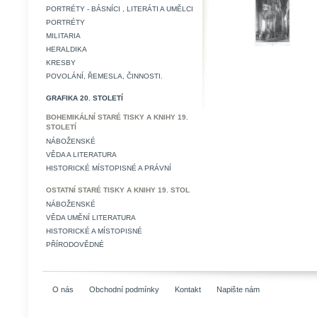
PORTRÉTY - BÁSNÍCI , LITERÁTI A UMĚLCI
PORTRÉTY
MILITARIA
HERALDIKA
KRESBY
POVOLÁNÍ, ŘEMESLA, ČINNOSTI.
GRAFIKA 20. STOLETÍ
BOHEMIKÁLNÍ STARÉ TISKY A KNIHY 19.
STOLETÍ
NÁBOŽENSKÉ
VĚDA A LITERATURA
HISTORICKÉ MÍSTOPISNÉ A PRÁVNÍ
OSTATNÍ STARÉ TISKY A KNIHY 19. STOL
NÁBOŽENSKÉ
VĚDA UMĚNÍ LITERATURA
HISTORICKÉ A MÍSTOPISNÉ
PŘÍRODOVĚDNÉ
O nás
Obchodní podmínky
Kontakt
Napište nám