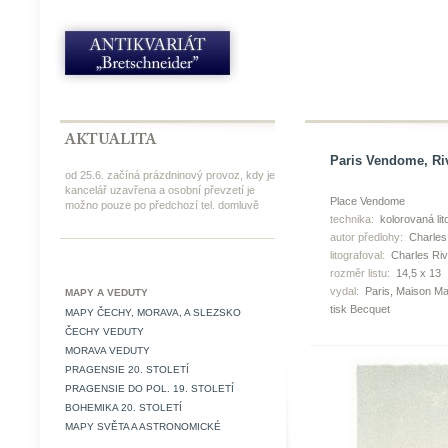
Paris Vendome, Rivi
od 25.6. začíná prázdninový provoz, kdy je
kancelář uzavřena a osobní převzetí je
Place Vendome
možno pouze po předchozí tel. domluvě
technika:
kolorovaná lit
autor předlohy:
Charles 
litografoval:
Charles Riv
rozměr listu:
14,5 x 13
vydal:
Paris, Maison Mar
MAPY A VEDUTY
tisk Becquet
MAPY ČECHY, MORAVA, A SLEZSKO
ČECHY VEDUTY
MORAVA VEDUTY
PRAGENSIE 20. STOLETÍ
PRAGENSIE DO POL. 19. STOLETÍ
BOHEMIKA 20. STOLETÍ
MAPY SVĚTA A ASTRONOMICKÉ