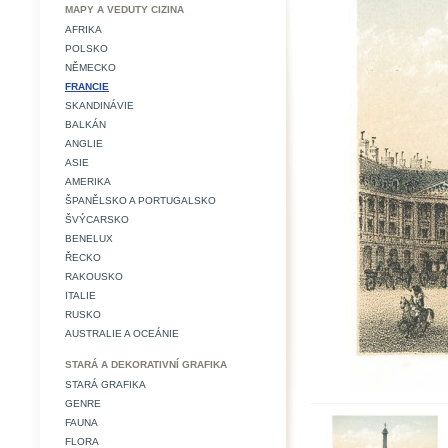
MAPY A VEDUTY CIZINA
AFRIKA
POLSKO
NĚMECKO
FRANCIE
SKANDINÁVIE
BALKÁN
ANGLIE
ASIE
AMERIKA
ŠPANĚLSKO A PORTUGALSKO
ŠVÝCARSKO
BENELUX
ŘECKO
RAKOUSKO
ITALIE
RUSKO
AUSTRALIE A OCEÁNIE
STARÁ A DEKORATIVNÍ GRAFIKA
STARÁ GRAFIKA
GENRE
FAUNA
FLORA