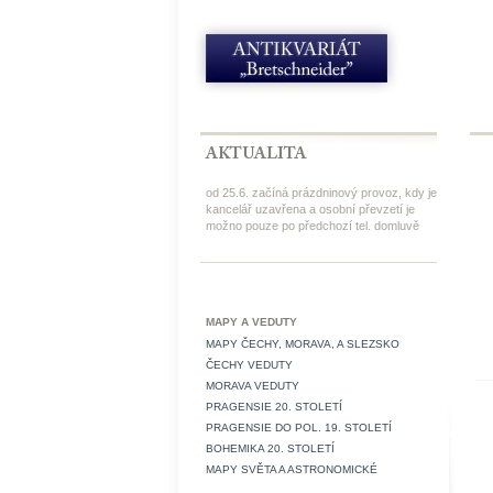
od 25.6. začíná prázdninový provoz, kdy je
kancelář uzavřena a osobní převzetí je
možno pouze po předchozí tel. domluvě
MAPY A VEDUTY
MAPY ČECHY, MORAVA, A SLEZSKO
ČECHY VEDUTY
MORAVA VEDUTY
PRAGENSIE 20. STOLETÍ
PRAGENSIE DO POL. 19. STOLETÍ
BOHEMIKA 20. STOLETÍ
MAPY SVĚTA A ASTRONOMICKÉ