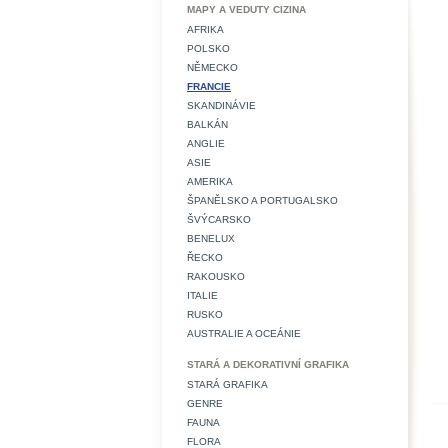
MAPY A VEDUTY CIZINA
AFRIKA
POLSKO
NĚMECKO
FRANCIE
SKANDINÁVIE
BALKÁN
ANGLIE
ASIE
AMERIKA
ŠPANĚLSKO A PORTUGALSKO
ŠVÝCARSKO
BENELUX
ŘECKO
RAKOUSKO
ITALIE
RUSKO
AUSTRALIE A OCEÁNIE
STARÁ A DEKORATIVNÍ GRAFIKA
STARÁ GRAFIKA
GENRE
FAUNA
FLORA