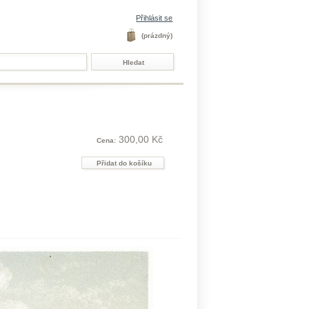
Přihlásit se
(prázdný)
300,00 Kč
Cena: