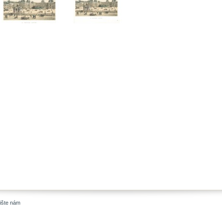
ište nám