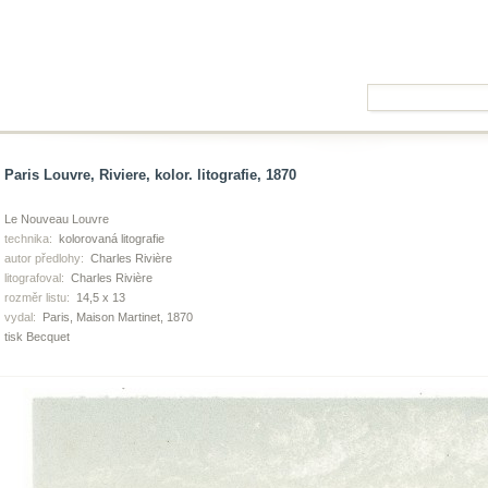
Paris Louvre, Riviere, kolor. litografie, 1870
Le Nouveau Louvre
technika:
kolorovaná litografie
autor předlohy:
Charles Rivière
litografoval:
Charles Rivière
rozměr listu:
14,5 x 13
vydal:
Paris, Maison Martinet, 1870
tisk Becquet