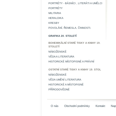
PORTRÉTY - BÁSNÍCI , LITERÁTI A UMĚLCI
PORTRÉTY
MILITARIA
HERALDIKA
KRESBY
POVOLÁNÍ, ŘEMESLA, ČINNOSTI.
GRAFIKA 20. STOLETÍ
BOHEMIKÁLNÍ STARÉ TISKY A KNIHY 19.
STOLETÍ
NÁBOŽENSKÉ
VĚDA A LITERATURA
HISTORICKÉ MÍSTOPISNÉ A PRÁVNÍ
OSTATNÍ STARÉ TISKY A KNIHY 19. STOL
NÁBOŽENSKÉ
VĚDA UMĚNÍ LITERATURA
HISTORICKÉ A MÍSTOPISNÉ
PŘÍRODOVĚDNÉ
O nás
Obchodní podmínky
Kontakt
Nap