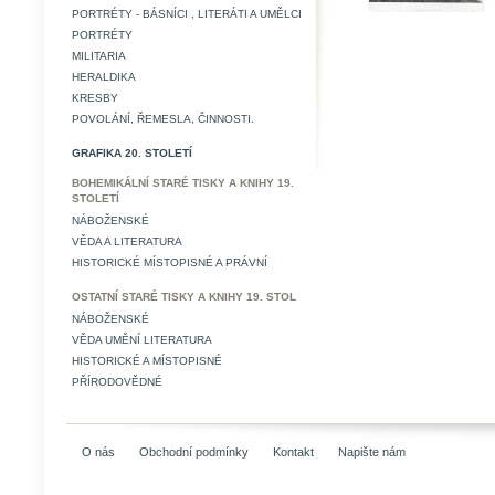
PORTRÉTY - BÁSNÍCI , LITERÁTI A UMĚLCI
PORTRÉTY
MILITARIA
HERALDIKA
KRESBY
POVOLÁNÍ, ŘEMESLA, ČINNOSTI.
GRAFIKA 20. STOLETÍ
BOHEMIKÁLNÍ STARÉ TISKY A KNIHY 19.
STOLETÍ
NÁBOŽENSKÉ
VĚDA A LITERATURA
HISTORICKÉ MÍSTOPISNÉ A PRÁVNÍ
OSTATNÍ STARÉ TISKY A KNIHY 19. STOL
NÁBOŽENSKÉ
VĚDA UMĚNÍ LITERATURA
HISTORICKÉ A MÍSTOPISNÉ
PŘÍRODOVĚDNÉ
O nás
Obchodní podmínky
Kontakt
Napište nám