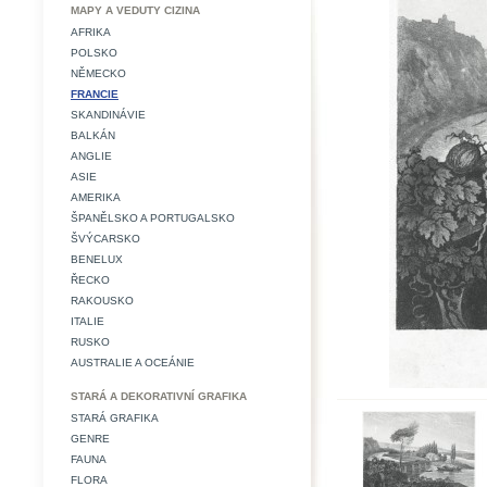
MAPY A VEDUTY CIZINA
AFRIKA
POLSKO
NĚMECKO
FRANCIE
SKANDINÁVIE
BALKÁN
ANGLIE
ASIE
AMERIKA
ŠPANĚLSKO A PORTUGALSKO
ŠVÝCARSKO
BENELUX
ŘECKO
RAKOUSKO
ITALIE
RUSKO
AUSTRALIE A OCEÁNIE
STARÁ A DEKORATIVNÍ GRAFIKA
STARÁ GRAFIKA
GENRE
FAUNA
FLORA