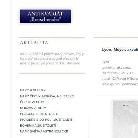
Lyon, Meyer, akvat
od 25.6. začíná prázdninový provoz, kdy je
kancelář uzavřena a osobní převzetí je
Lyon
možno pouze po předchozí tel. domluvě
technika:
akvatinta
rozměr listu:
21 x 17
vydal:
C. Meyer Hilbur
list je na rubu podlepe
MAPY A VEDUTY
MAPY ČECHY, MORAVA, A SLEZSKO
ČECHY VEDUTY
MORAVA VEDUTY
PRAGENSIE 20. STOLETÍ
PRAGENSIE DO POL. 19. STOLETÍ
BOHEMIKA 20. STOLETÍ
MAPY SVĚTA A ASTRONOMICKÉ