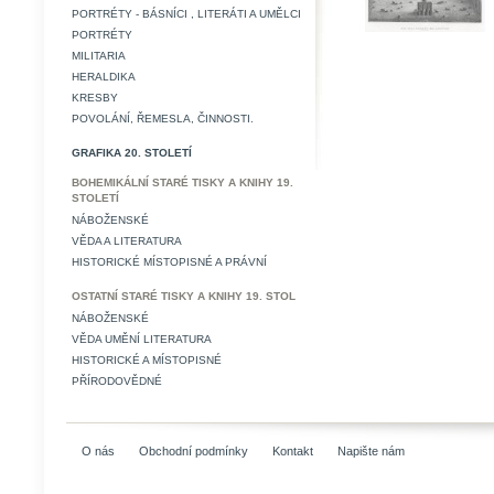
PORTRÉTY - BÁSNÍCI , LITERÁTI A UMĚLCI
PORTRÉTY
MILITARIA
HERALDIKA
KRESBY
POVOLÁNÍ, ŘEMESLA, ČINNOSTI.
GRAFIKA 20. STOLETÍ
BOHEMIKÁLNÍ STARÉ TISKY A KNIHY 19.
STOLETÍ
NÁBOŽENSKÉ
VĚDA A LITERATURA
HISTORICKÉ MÍSTOPISNÉ A PRÁVNÍ
OSTATNÍ STARÉ TISKY A KNIHY 19. STOL
NÁBOŽENSKÉ
VĚDA UMĚNÍ LITERATURA
HISTORICKÉ A MÍSTOPISNÉ
PŘÍRODOVĚDNÉ
O nás
Obchodní podmínky
Kontakt
Napište nám