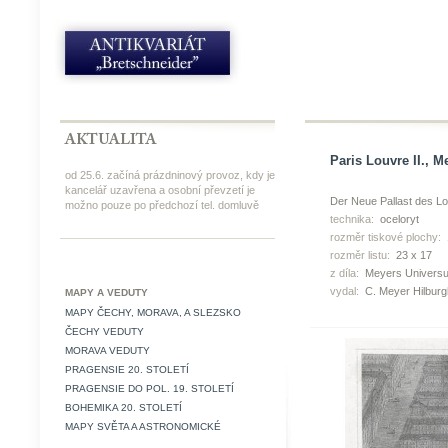
Paris Louvre II., M
od 25.6. začíná prázdninový provoz, kdy je
kancelář uzavřena a osobní převzetí je
Der Neue Pallast des Lo
možno pouze po předchozí tel. domluvě
technika:
oceloryt
rozměr tiskové plochy:
rozměr listu:
23 x 17
z díla:
Meyers Universu
vydal:
C. Meyer Hilbur
MAPY A VEDUTY
MAPY ČECHY, MORAVA, A SLEZSKO
ČECHY VEDUTY
MORAVA VEDUTY
PRAGENSIE 20. STOLETÍ
PRAGENSIE DO POL. 19. STOLETÍ
BOHEMIKA 20. STOLETÍ
MAPY SVĚTA A ASTRONOMICKÉ