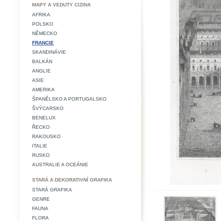
MAPY A VEDUTY CIZINA
AFRIKA
POLSKO
NĚMECKO
FRANCIE
SKANDINÁVIE
BALKÁN
ANGLIE
ASIE
AMERIKA
ŠPANĚLSKO A PORTUGALSKO
ŠVÝCARSKO
BENELUX
ŘECKO
RAKOUSKO
ITALIE
RUSKO
AUSTRALIE A OCEÁNIE
STARÁ A DEKORATIVNÍ GRAFIKA
STARÁ GRAFIKA
GENRE
FAUNA
FLORA