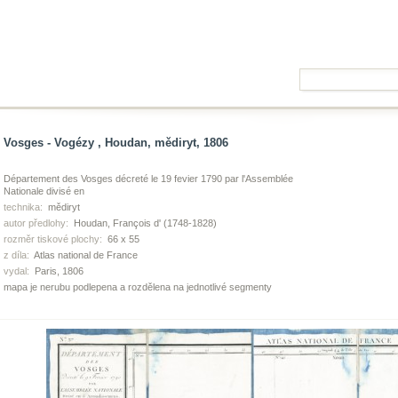
Vosges - Vogézy , Houdan, mědiryt, 1806
Département des Vosges décreté le 19 fevier 1790 par l'Assemblée
Nationale divisé en
technika:
mědiryt
autor předlohy:
Houdan, François d' (1748-1828)
rozměr tiskové plochy:
66 x 55
z díla:
Atlas national de France
vydal:
Paris, 1806
mapa je nerubu podlepena a rozdělena na jednotlivé segmenty