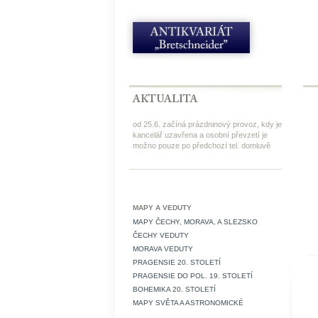
od 25.6. začíná prázdninový provoz, kdy je
kancelář uzavřena a osobní převzetí je
možno pouze po předchozí tel. domluvě
MAPY A VEDUTY
MAPY ČECHY, MORAVA, A SLEZSKO
ČECHY VEDUTY
MORAVA VEDUTY
PRAGENSIE 20. STOLETÍ
PRAGENSIE DO POL. 19. STOLETÍ
BOHEMIKA 20. STOLETÍ
MAPY SVĚTA A ASTRONOMICKÉ