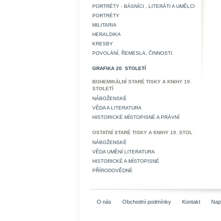
PORTRÉTY - BÁSNÍCI , LITERÁTI A UMĚLCI
PORTRÉTY
MILITARIA
HERALDIKA
KRESBY
POVOLÁNÍ, ŘEMESLA, ČINNOSTI.
GRAFIKA 20. STOLETÍ
BOHEMIKÁLNÍ STARÉ TISKY A KNIHY 19.
STOLETÍ
NÁBOŽENSKÉ
VĚDA A LITERATURA
HISTORICKÉ MÍSTOPISNÉ A PRÁVNÍ
OSTATNÍ STARÉ TISKY A KNIHY 19. STOL
NÁBOŽENSKÉ
VĚDA UMĚNÍ LITERATURA
HISTORICKÉ A MÍSTOPISNÉ
PŘÍRODOVĚDNÉ
O nás
Obchodní podmínky
Kontakt
Nap