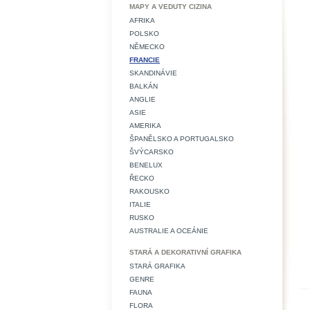
MAPY A VEDUTY CIZINA
AFRIKA
POLSKO
NĚMECKO
FRANCIE
SKANDINÁVIE
BALKÁN
ANGLIE
ASIE
AMERIKA
ŠPANĚLSKO A PORTUGALSKO
ŠVÝCARSKO
BENELUX
ŘECKO
RAKOUSKO
ITALIE
RUSKO
AUSTRALIE A OCEÁNIE
STARÁ A DEKORATIVNÍ GRAFIKA
STARÁ GRAFIKA
GENRE
FAUNA
FLORA