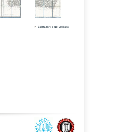
»
Zobrazit v plné velikosti