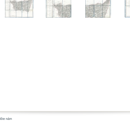
ište nám