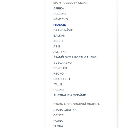
MAPY A VEDUTY CIZINA
AFRIKA
POLSKO
NĚMECKO
FRANCIE
SKANDINÁVIE
BALKÁN
ANGLIE
ASIE
AMERIKA
ŠPANĚLSKO A PORTUGALSKO
ŠVÝCARSKO
BENELUX
ŘECKO
RAKOUSKO
ITALIE
RUSKO
AUSTRALIE A OCEÁNIE
STARÁ A DEKORATIVNÍ GRAFIKA
STARÁ GRAFIKA
GENRE
FAUNA
FLORA