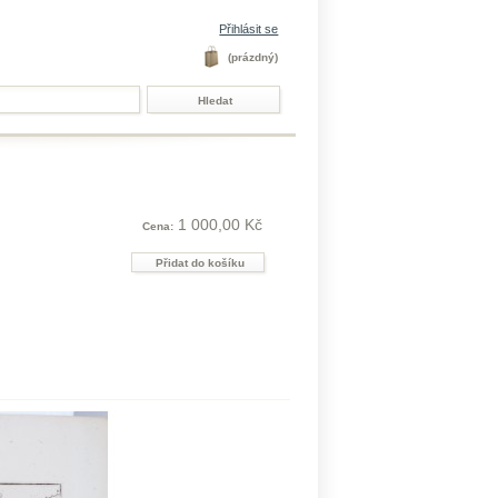
Přihlásit se
(prázdný)
1 000,00 Kč
Cena: