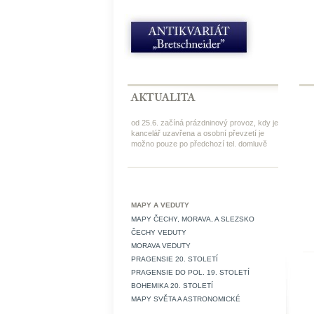
od 25.6. začíná prázdninový provoz, kdy je
kancelář uzavřena a osobní převzetí je
možno pouze po předchozí tel. domluvě
MAPY A VEDUTY
MAPY ČECHY, MORAVA, A SLEZSKO
ČECHY VEDUTY
MORAVA VEDUTY
PRAGENSIE 20. STOLETÍ
PRAGENSIE DO POL. 19. STOLETÍ
BOHEMIKA 20. STOLETÍ
MAPY SVĚTA A ASTRONOMICKÉ