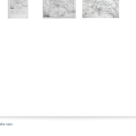
ište nám