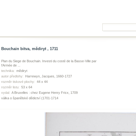
Bouchain bitva, mědiryt , 1711
Plan du Siege de Bouchain. Investi du costé de la Basse-Ville par
l'Armée de ...
technika:
mědiryt
autor předlohy:
Harrewyn, Jacques, 1660-1727
rozměr tiskové plochy:
44 x 44
rozměr listu:
53 x 64
vydal:
A Bruxelles : chez Eugene Henry Fricx, 1709
válka o španělské dědictví (1701-1714