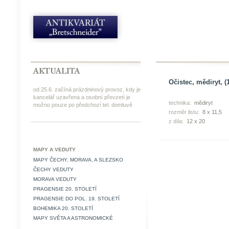
Očistec, mědiryt, (
od 25.6. začíná prázdninový provoz, kdy je
kancelář uzavřena a osobní převzetí je
technika:
mědiryt
možno pouze po předchozí tel. domluvě
rozměr listu:
8 x 11,5
z díla:
12 x 20
MAPY A VEDUTY
MAPY ČECHY, MORAVA, A SLEZSKO
ČECHY VEDUTY
MORAVA VEDUTY
PRAGENSIE 20. STOLETÍ
PRAGENSIE DO POL. 19. STOLETÍ
BOHEMIKA 20. STOLETÍ
MAPY SVĚTA A ASTRONOMICKÉ