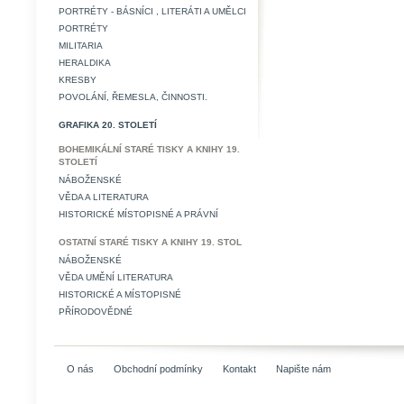
PORTRÉTY - BÁSNÍCI , LITERÁTI A UMĚLCI
PORTRÉTY
MILITARIA
HERALDIKA
KRESBY
POVOLÁNÍ, ŘEMESLA, ČINNOSTI.
GRAFIKA 20. STOLETÍ
BOHEMIKÁLNÍ STARÉ TISKY A KNIHY 19.
STOLETÍ
NÁBOŽENSKÉ
VĚDA A LITERATURA
HISTORICKÉ MÍSTOPISNÉ A PRÁVNÍ
OSTATNÍ STARÉ TISKY A KNIHY 19. STOL
NÁBOŽENSKÉ
VĚDA UMĚNÍ LITERATURA
HISTORICKÉ A MÍSTOPISNÉ
PŘÍRODOVĚDNÉ
O nás
Obchodní podmínky
Kontakt
Napište nám