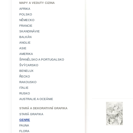
MAPY A VEDUTY CIZINA
AFRIKA
POLSKO
NĚMECKO
FRANCIE
SKANDINÁVIE
BALKÁN
ANGLIE
ASIE
AMERIKA
ŠPANĚLSKO A PORTUGALSKO
ŠVÝCARSKO
BENELUX
ŘECKO
RAKOUSKO
ITALIE
RUSKO
AUSTRALIE A OCEÁNIE
STARÁ A DEKORATIVNÍ GRAFIKA
STARÁ GRAFIKA
GENRE
FAUNA
FLORA