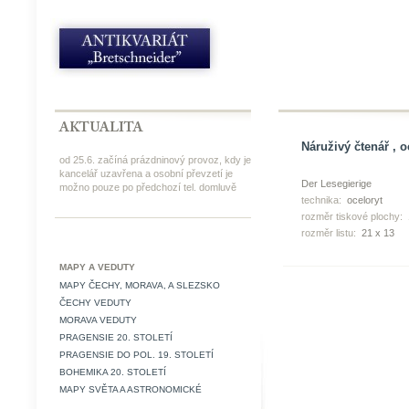
Náruživý čtenář , o
od 25.6. začíná prázdninový provoz, kdy je
kancelář uzavřena a osobní převzetí je
Der Lesegierige
možno pouze po předchozí tel. domluvě
technika:
oceloryt
rozměr tiskové plochy:
rozměr listu:
21 x 13
MAPY A VEDUTY
MAPY ČECHY, MORAVA, A SLEZSKO
ČECHY VEDUTY
MORAVA VEDUTY
PRAGENSIE 20. STOLETÍ
PRAGENSIE DO POL. 19. STOLETÍ
BOHEMIKA 20. STOLETÍ
MAPY SVĚTA A ASTRONOMICKÉ