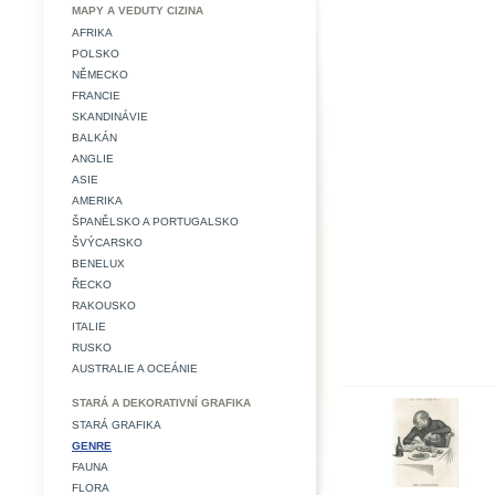
MAPY A VEDUTY CIZINA
AFRIKA
POLSKO
NĚMECKO
FRANCIE
SKANDINÁVIE
BALKÁN
ANGLIE
ASIE
AMERIKA
ŠPANĚLSKO A PORTUGALSKO
ŠVÝCARSKO
BENELUX
ŘECKO
RAKOUSKO
ITALIE
RUSKO
AUSTRALIE A OCEÁNIE
STARÁ A DEKORATIVNÍ GRAFIKA
STARÁ GRAFIKA
GENRE
FAUNA
FLORA