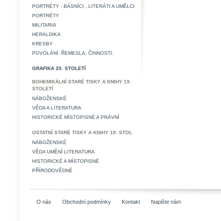
PORTRÉTY - BÁSNÍCI , LITERÁTI A UMĚLCI
PORTRÉTY
MILITARIA
HERALDIKA
KRESBY
POVOLÁNÍ, ŘEMESLA, ČINNOSTI.
GRAFIKA 20. STOLETÍ
BOHEMIKÁLNÍ STARÉ TISKY A KNIHY 19.
STOLETÍ
NÁBOŽENSKÉ
VĚDA A LITERATURA
HISTORICKÉ MÍSTOPISNÉ A PRÁVNÍ
OSTATNÍ STARÉ TISKY A KNIHY 19. STOL
NÁBOŽENSKÉ
VĚDA UMĚNÍ LITERATURA
HISTORICKÉ A MÍSTOPISNÉ
PŘÍRODOVĚDNÉ
O nás
Obchodní podmínky
Kontakt
Napište nám