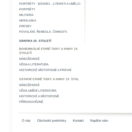
PORTRÉTY - BÁSNÍCI , LITERÁTI A UMĚLCI
PORTRÉTY
MILITARIA
HERALDIKA
KRESBY
POVOLÁNÍ, ŘEMESLA, ČINNOSTI.
GRAFIKA 20. STOLETÍ
BOHEMIKÁLNÍ STARÉ TISKY A KNIHY 19.
STOLETÍ
NÁBOŽENSKÉ
VĚDA A LITERATURA
HISTORICKÉ MÍSTOPISNÉ A PRÁVNÍ
OSTATNÍ STARÉ TISKY A KNIHY 19. STOL
NÁBOŽENSKÉ
VĚDA UMĚNÍ LITERATURA
HISTORICKÉ A MÍSTOPISNÉ
PŘÍRODOVĚDNÉ
O nás
Obchodní podmínky
Kontakt
Napište nám