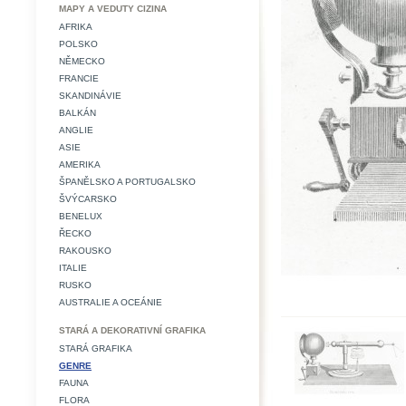
MAPY A VEDUTY CIZINA
AFRIKA
POLSKO
NĚMECKO
FRANCIE
SKANDINÁVIE
BALKÁN
ANGLIE
ASIE
AMERIKA
ŠPANĚLSKO A PORTUGALSKO
ŠVÝCARSKO
BENELUX
ŘECKO
RAKOUSKO
ITALIE
RUSKO
AUSTRALIE A OCEÁNIE
STARÁ A DEKORATIVNÍ GRAFIKA
STARÁ GRAFIKA
GENRE
FAUNA
FLORA