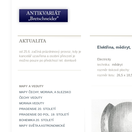
Elektřina, mědiryt,
od 25.6. začíná prázdninový provoz, kdy je
kancelář uzavřena a osobní převzetí je
Electricity
možno pouze po předchozí tel. domluvě
technika:
mědiryt
rozměr tiskové plochy:
rozměr listu:
26,5 x 18,
MAPY A VEDUTY
MAPY ČECHY, MORAVA, A SLEZSKO
ČECHY VEDUTY
MORAVA VEDUTY
PRAGENSIE 20. STOLETÍ
PRAGENSIE DO POL. 19. STOLETÍ
BOHEMIKA 20. STOLETÍ
MAPY SVĚTA A ASTRONOMICKÉ