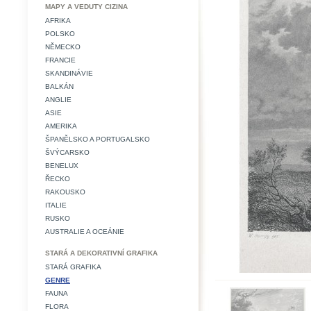
MAPY A VEDUTY CIZINA
AFRIKA
POLSKO
NĚMECKO
FRANCIE
SKANDINÁVIE
BALKÁN
ANGLIE
ASIE
AMERIKA
ŠPANĚLSKO A PORTUGALSKO
ŠVÝCARSKO
BENELUX
ŘECKO
RAKOUSKO
ITALIE
RUSKO
AUSTRALIE A OCEÁNIE
STARÁ A DEKORATIVNÍ GRAFIKA
STARÁ GRAFIKA
GENRE
FAUNA
FLORA