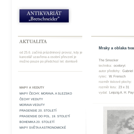
Mraky a oblaka tvar
od 25.6. začíná prázdninový provoz, kdy je
kancelář uzavřena a osobní převzetí je
The Smocker
možno pouze po předchozí tel. domluvě
technika:
oceloryt
autor předlohy:
Gabriel
rytec:
W. Frensch
rozměr tiskové plochy:
rozměr listu:
23 x 31
MAPY A VEDUTY
vydal:
Leipzig A. H. Pa
MAPY ČECHY, MORAVA, A SLEZSKO
ČECHY VEDUTY
MORAVA VEDUTY
PRAGENSIE 20. STOLETÍ
PRAGENSIE DO POL. 19. STOLETÍ
BOHEMIKA 20. STOLETÍ
MAPY SVĚTA A ASTRONOMICKÉ