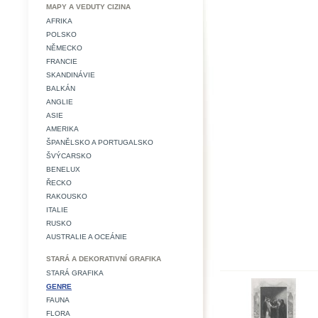
MAPY A VEDUTY CIZINA
AFRIKA
POLSKO
NĚMECKO
FRANCIE
SKANDINÁVIE
BALKÁN
ANGLIE
ASIE
AMERIKA
ŠPANĚLSKO A PORTUGALSKO
ŠVÝCARSKO
BENELUX
ŘECKO
RAKOUSKO
ITALIE
RUSKO
AUSTRALIE A OCEÁNIE
STARÁ A DEKORATIVNÍ GRAFIKA
STARÁ GRAFIKA
GENRE
FAUNA
FLORA