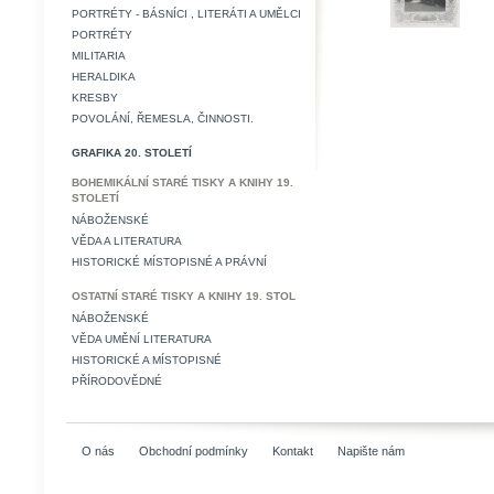
PORTRÉTY - BÁSNÍCI , LITERÁTI A UMĚLCI
PORTRÉTY
MILITARIA
HERALDIKA
KRESBY
POVOLÁNÍ, ŘEMESLA, ČINNOSTI.
GRAFIKA 20. STOLETÍ
BOHEMIKÁLNÍ STARÉ TISKY A KNIHY 19.
STOLETÍ
NÁBOŽENSKÉ
VĚDA A LITERATURA
HISTORICKÉ MÍSTOPISNÉ A PRÁVNÍ
OSTATNÍ STARÉ TISKY A KNIHY 19. STOL
NÁBOŽENSKÉ
VĚDA UMĚNÍ LITERATURA
HISTORICKÉ A MÍSTOPISNÉ
PŘÍRODOVĚDNÉ
O nás
Obchodní podmínky
Kontakt
Napište nám