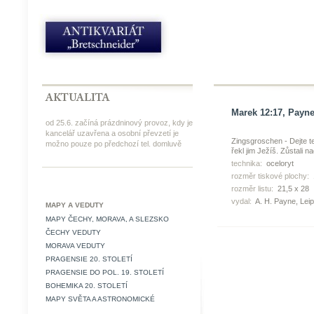
Marek 12:17, Payne,
od 25.6. začíná prázdninový provoz, kdy je
kancelář uzavřena a osobní převzetí je
Zingsgroschen - Dejte te
možno pouze po předchozí tel. domluvě
řekl jim Ježíš. Zůstali n
technika:
oceloryt
rozměr tiskové plochy:
rozměr listu:
21,5 x 28
vydal:
A. H. Payne, Leip
MAPY A VEDUTY
MAPY ČECHY, MORAVA, A SLEZSKO
ČECHY VEDUTY
MORAVA VEDUTY
PRAGENSIE 20. STOLETÍ
PRAGENSIE DO POL. 19. STOLETÍ
BOHEMIKA 20. STOLETÍ
MAPY SVĚTA A ASTRONOMICKÉ