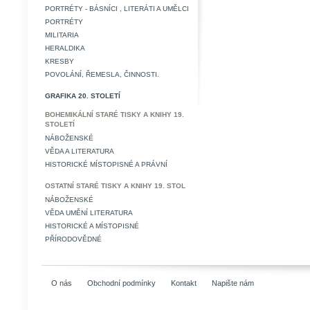
PORTRÉTY - BÁSNÍCI , LITERÁTI A UMĚLCI
PORTRÉTY
MILITARIA
HERALDIKA
KRESBY
POVOLÁNÍ, ŘEMESLA, ČINNOSTI.
GRAFIKA 20. STOLETÍ
BOHEMIKÁLNÍ STARÉ TISKY A KNIHY 19.
STOLETÍ
NÁBOŽENSKÉ
VĚDA A LITERATURA
HISTORICKÉ MÍSTOPISNÉ A PRÁVNÍ
OSTATNÍ STARÉ TISKY A KNIHY 19. STOL
NÁBOŽENSKÉ
VĚDA UMĚNÍ LITERATURA
HISTORICKÉ A MÍSTOPISNÉ
PŘÍRODOVĚDNÉ
O nás
Obchodní podmínky
Kontakt
Napište nám