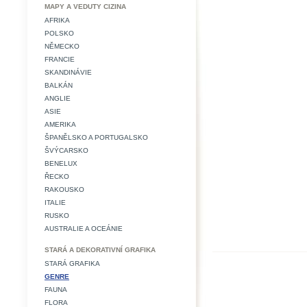
MAPY A VEDUTY CIZINA
AFRIKA
POLSKO
NĚMECKO
FRANCIE
SKANDINÁVIE
BALKÁN
ANGLIE
ASIE
AMERIKA
ŠPANĚLSKO A PORTUGALSKO
ŠVÝCARSKO
BENELUX
ŘECKO
RAKOUSKO
ITALIE
RUSKO
AUSTRALIE A OCEÁNIE
STARÁ A DEKORATIVNÍ GRAFIKA
STARÁ GRAFIKA
GENRE
FAUNA
FLORA