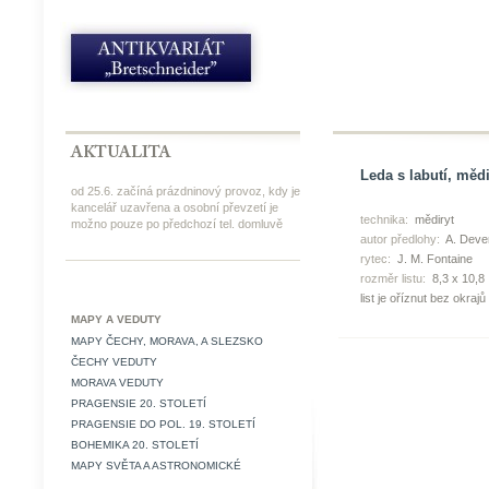
Leda s labutí, mědi
od 25.6. začíná prázdninový provoz, kdy je
kancelář uzavřena a osobní převzetí je
technika:
mědiryt
možno pouze po předchozí tel. domluvě
autor předlohy:
A. Deve
rytec:
J. M. Fontaine
rozměr listu:
8,3 x 10,8
list je oříznut bez okrajů
MAPY A VEDUTY
MAPY ČECHY, MORAVA, A SLEZSKO
ČECHY VEDUTY
MORAVA VEDUTY
PRAGENSIE 20. STOLETÍ
PRAGENSIE DO POL. 19. STOLETÍ
BOHEMIKA 20. STOLETÍ
MAPY SVĚTA A ASTRONOMICKÉ