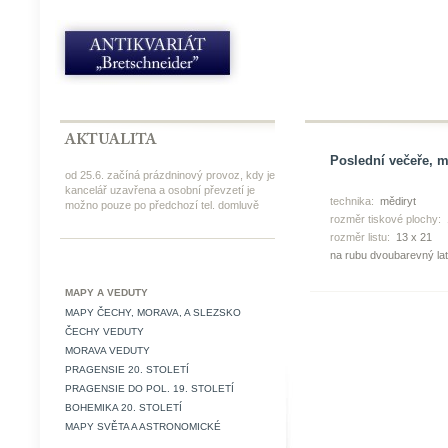
Poslední večeře, mě
od 25.6. začíná prázdninový provoz, kdy je
kancelář uzavřena a osobní převzetí je
technika:
mědiryt
možno pouze po předchozí tel. domluvě
rozměr tiskové plochy:
rozměr listu:
13 x 21
na rubu dvoubarevný lat
MAPY A VEDUTY
MAPY ČECHY, MORAVA, A SLEZSKO
ČECHY VEDUTY
MORAVA VEDUTY
PRAGENSIE 20. STOLETÍ
PRAGENSIE DO POL. 19. STOLETÍ
BOHEMIKA 20. STOLETÍ
MAPY SVĚTA A ASTRONOMICKÉ