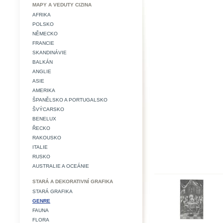
MAPY A VEDUTY CIZINA
AFRIKA
POLSKO
NĚMECKO
FRANCIE
SKANDINÁVIE
BALKÁN
ANGLIE
ASIE
AMERIKA
ŠPANĚLSKO A PORTUGALSKO
ŠVÝCARSKO
BENELUX
ŘECKO
RAKOUSKO
ITALIE
RUSKO
AUSTRALIE A OCEÁNIE
STARÁ A DEKORATIVNÍ GRAFIKA
STARÁ GRAFIKA
GENRE
FAUNA
FLORA