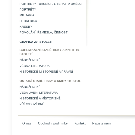
PORTRÉTY - BÁSNÍCI , LITERÁTI A UMĚLCI
PORTRÉTY
MILITARIA
HERALDIKA
KRESBY
POVOLÁNÍ, ŘEMESLA, ČINNOSTI.
GRAFIKA 20. STOLETÍ
BOHEMIKÁLNÍ STARÉ TISKY A KNIHY 19.
STOLETÍ
NÁBOŽENSKÉ
VĚDA A LITERATURA
HISTORICKÉ MÍSTOPISNÉ A PRÁVNÍ
OSTATNÍ STARÉ TISKY A KNIHY 19. STOL
NÁBOŽENSKÉ
VĚDA UMĚNÍ LITERATURA
HISTORICKÉ A MÍSTOPISNÉ
PŘÍRODOVĚDNÉ
O nás
Obchodní podmínky
Kontakt
Napište nám