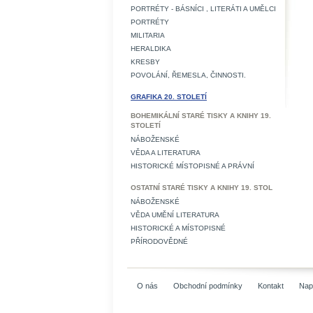
PORTRÉTY - BÁSNÍCI , LITERÁTI A UMĚLCI
PORTRÉTY
MILITARIA
HERALDIKA
KRESBY
POVOLÁNÍ, ŘEMESLA, ČINNOSTI.
GRAFIKA 20. STOLETÍ
BOHEMIKÁLNÍ STARÉ TISKY A KNIHY 19.
STOLETÍ
NÁBOŽENSKÉ
VĚDA A LITERATURA
HISTORICKÉ MÍSTOPISNÉ A PRÁVNÍ
OSTATNÍ STARÉ TISKY A KNIHY 19. STOL
NÁBOŽENSKÉ
VĚDA UMĚNÍ LITERATURA
HISTORICKÉ A MÍSTOPISNÉ
PŘÍRODOVĚDNÉ
O nás
Obchodní podmínky
Kontakt
Nap