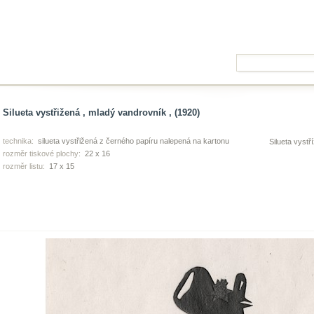
Silueta vystřižená , mladý vandrovník , (1920)
technika:
silueta vystřižená z černého papíru nalepená na kartonu
Silueta vyst
rozměr tiskové plochy:
22 x 16
rozměr listu:
17 x 15