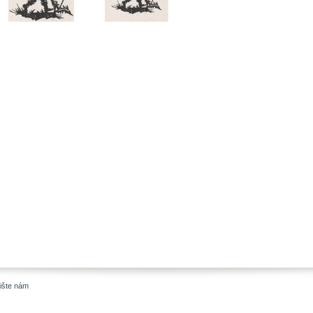
ište nám