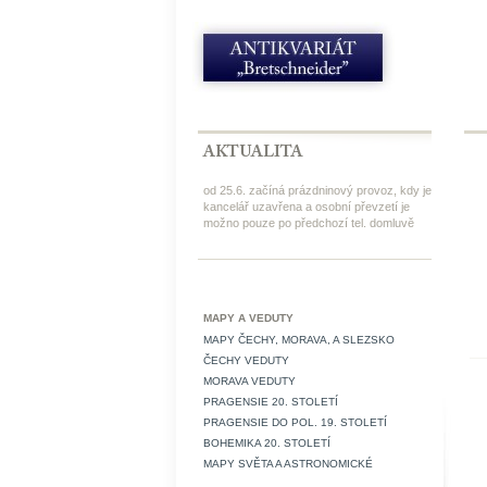
od 25.6. začíná prázdninový provoz, kdy je
kancelář uzavřena a osobní převzetí je
možno pouze po předchozí tel. domluvě
MAPY A VEDUTY
MAPY ČECHY, MORAVA, A SLEZSKO
ČECHY VEDUTY
MORAVA VEDUTY
PRAGENSIE 20. STOLETÍ
PRAGENSIE DO POL. 19. STOLETÍ
BOHEMIKA 20. STOLETÍ
MAPY SVĚTA A ASTRONOMICKÉ