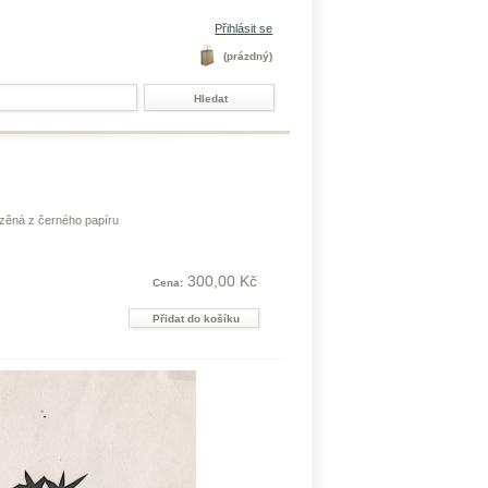
Přihlásit se
(prázdný)
řízěná z černého papíru
300,00 Kč
Cena: