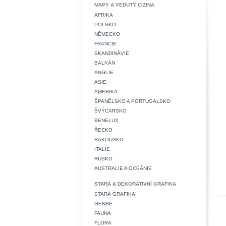
MAPY A VEDUTY CIZINA
AFRIKA
POLSKO
NĚMECKO
FRANCIE
SKANDINÁVIE
BALKÁN
ANGLIE
ASIE
AMERIKA
ŠPANĚLSKO A PORTUGALSKO
ŠVÝCARSKO
BENELUX
ŘECKO
RAKOUSKO
ITALIE
RUSKO
AUSTRALIE A OCEÁNIE
STARÁ A DEKORATIVNÍ GRAFIKA
STARÁ GRAFIKA
GENRE
FAUNA
FLORA