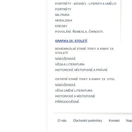
PORTRÉTY - BÁSNÍCI , LITERÁTI A UMĚLCI
PORTRÉTY
MILITARIA
HERALDIKA
KRESBY
POVOLÁNÍ, ŘEMESLA, ČINNOSTI.
GRAFIKA 20. STOLETÍ
BOHEMIKÁLNÍ STARÉ TISKY A KNIHY 19.
STOLETÍ
NÁBOŽENSKÉ
VĚDA A LITERATURA
HISTORICKÉ MÍSTOPISNÉ A PRÁVNÍ
OSTATNÍ STARÉ TISKY A KNIHY 19. STOL
NÁBOŽENSKÉ
VĚDA UMĚNÍ LITERATURA
HISTORICKÉ A MÍSTOPISNÉ
PŘÍRODOVĚDNÉ
O nás
Obchodní podmínky
Kontakt
Nap