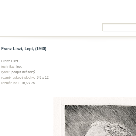
Franz Liszt, Lept, (1940)
Franz Liszt
technika:
lept
rytec:
podpis nečitelný
rozměr tiskové plochy:
8,5 x 12
rozměr listu:
18,5 x 25