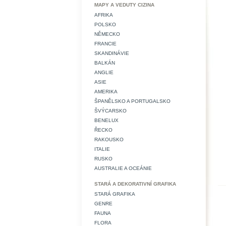
MAPY A VEDUTY CIZINA
AFRIKA
POLSKO
NĚMECKO
FRANCIE
SKANDINÁVIE
BALKÁN
ANGLIE
ASIE
AMERIKA
ŠPANĚLSKO A PORTUGALSKO
ŠVÝCARSKO
BENELUX
ŘECKO
RAKOUSKO
ITALIE
RUSKO
AUSTRALIE A OCEÁNIE
STARÁ A DEKORATIVNÍ GRAFIKA
STARÁ GRAFIKA
GENRE
FAUNA
FLORA