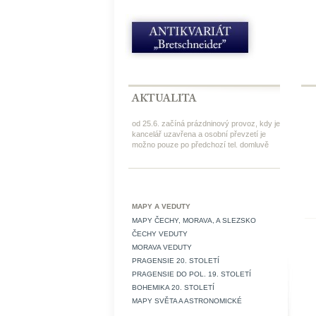
od 25.6. začíná prázdninový provoz, kdy je
kancelář uzavřena a osobní převzetí je
možno pouze po předchozí tel. domluvě
MAPY A VEDUTY
MAPY ČECHY, MORAVA, A SLEZSKO
ČECHY VEDUTY
MORAVA VEDUTY
PRAGENSIE 20. STOLETÍ
PRAGENSIE DO POL. 19. STOLETÍ
BOHEMIKA 20. STOLETÍ
MAPY SVĚTA A ASTRONOMICKÉ