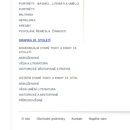
PORTRÉTY - BÁSNÍCI , LITERÁTI A UMĚLCI
PORTRÉTY
MILITARIA
HERALDIKA
KRESBY
POVOLÁNÍ, ŘEMESLA, ČINNOSTI.
GRAFIKA 20. STOLETÍ
BOHEMIKÁLNÍ STARÉ TISKY A KNIHY 19.
STOLETÍ
NÁBOŽENSKÉ
VĚDA A LITERATURA
HISTORICKÉ MÍSTOPISNÉ A PRÁVNÍ
OSTATNÍ STARÉ TISKY A KNIHY 19. STOL
NÁBOŽENSKÉ
VĚDA UMĚNÍ LITERATURA
HISTORICKÉ A MÍSTOPISNÉ
PŘÍRODOVĚDNÉ
O nás
Obchodní podmínky
Kontakt
Napište nám