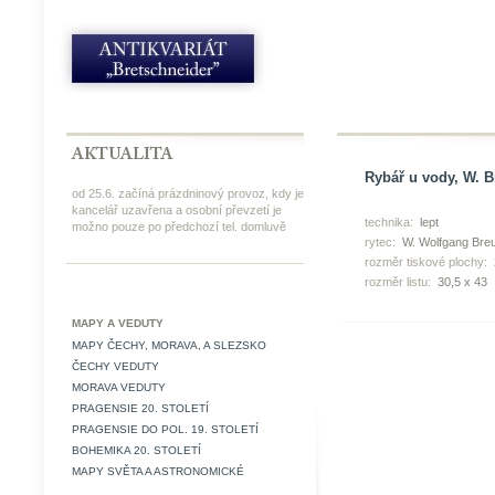
Rybář u vody, W. B
od 25.6. začíná prázdninový provoz, kdy je
kancelář uzavřena a osobní převzetí je
technika:
lept
možno pouze po předchozí tel. domluvě
rytec:
W. Wolfgang Bre
rozměr tiskové plochy:
rozměr listu:
30,5 x 43
MAPY A VEDUTY
MAPY ČECHY, MORAVA, A SLEZSKO
ČECHY VEDUTY
MORAVA VEDUTY
PRAGENSIE 20. STOLETÍ
PRAGENSIE DO POL. 19. STOLETÍ
BOHEMIKA 20. STOLETÍ
MAPY SVĚTA A ASTRONOMICKÉ