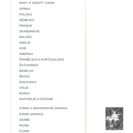
MAPY A VEDUTY CIZINA
AFRIKA
POLSKO
NĚMECKO
FRANCIE
SKANDINÁVIE
BALKÁN
ANGLIE
ASIE
AMERIKA
ŠPANĚLSKO A PORTUGALSKO
ŠVÝCARSKO
BENELUX
ŘECKO
RAKOUSKO
ITALIE
RUSKO
AUSTRALIE A OCEÁNIE
STARÁ A DEKORATIVNÍ GRAFIKA
STARÁ GRAFIKA
GENRE
FAUNA
FLORA